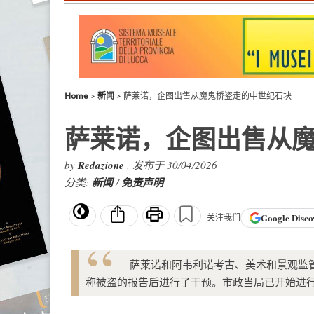
Home
新闻
萨莱诺，企图出售从魔鬼桥盗走的中世纪石块
萨莱诺，企图出售从
by
Redazione
, 发布于 30/04/2026
分类:
新闻
/
免责声明
Google
Disco
关注我们
萨莱诺和阿韦利诺考古、美术和景观监管
称被盗的报告后进行了干预。市政当局已开始进