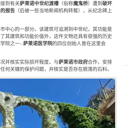
萨莱诺中世纪渡槽
魔鬼桥
破坏
在接到有关
（俗称
）遭到
民的报告
（后被一些当地新闻机构转载），从纪念碑上
为市中心的一部分。该建筑可追溯到中世纪，其功能是
除了其建筑和功能价值外，这件文物还具有很强的历史
萨莱诺医学院
学院之一--
的四位创始人曾在这里会
萨莱诺市政府
状况并核实实际损坏程度。与
合作，安排
定任何关键的保护问题，并核实是否存在脱落的石料。