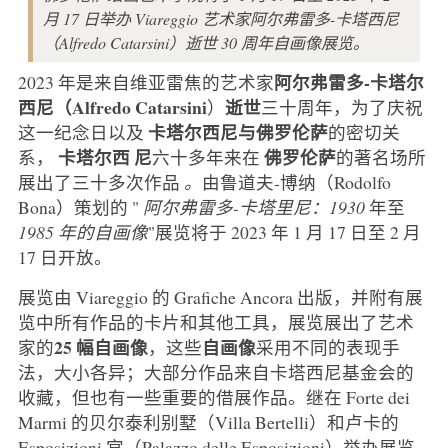
月 17 日举办 Viareggio 艺术家阿尔弗雷多-卡塔西尼
（Alfredo Catarsini）逝世 30 周年自画像展览。
阿尔弗雷多-卡塔尔
2023 年是来自维亚雷焦的艺术家
西尼（
Alfredo
Catarsini
逝世
）
三十周年，为了庆祝
卡塔尔西尼与佛罗伦萨
这一纪念日以及
的密切关
卡塔尔西
尼
佛罗伦萨
系，
六十多年来在
的著名场所
展出了三十多次作品
。
由鲁道夫-博纳（Rodolfo
Bona）策划的 "
阿尔弗雷多-卡塔里尼：1930
年至
1985 年的自画像
"展览将于 2023 年 1 月 17 日至 2 月
17 日开放。
展览由 Viareggio 的 Grafiche Ancora 出版，并附有展
览中所有作品的卡片和其他工具，展览展出了艺术
25 幅自画像
自画像
家的
，这些
采用不同的表现手
法，大小各异；大部分作品来自卡塔西尼基金会的
收藏，但也有一些重要的借展作品。继在 Forte dei
Marmi 的贝尔泰利别墅（Villa Bertelli）和卢卡的
Esposizioni 宫（Palazzo delle Esposizioni）举办展览