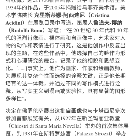
1934年的作品，于2005年捐赠给乌菲齐美术馆。美
克里斯蒂娜-阿西迪尼（Cristina
术学院院长
Acidini
鲁道夫-博纳
）在展览目录中写道。策展人
（Rodolfo Bona
）写道：“在 20 世纪 30 年代和 40 年
代的强烈肖像画、裸体画和自画像中，艺术家对人
物的动作和表情进行了研究，这是他创作中反复出
现的主题，在这些作品中，他选择自己的脸作为形
式和心理研究的舞台，记录了他的相貌和思想变
化。[......]事实上，他作为画家、作家和绘画教师，
为展现其复杂个性而选择的诠释关键，正是他长期
培育的这一体裁，并通过不同的写作模式进行诠
释，从写实主义到漫画或实验性，具有显著的图形
多样性”。
自画像
决定在佛罗伦萨展出这批
也与卡塔西尼多次
参加首都展览有关，从1927年在新圣玛丽亚教堂
（Chiostri di Santa Maria Novella）举办的首次集体展
览，到1981年在斯特罗兹宫（Palazzo Strozzi）举办