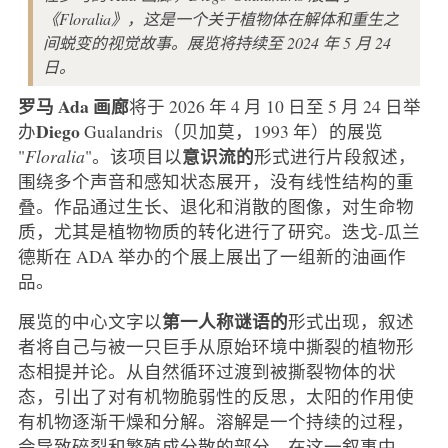
《Floralia》，这是一个关于植物体在解体和重生之
间蜕变的视觉故事。展览将持续至 2024 年 5 月 24
日。
罗马
Ada
画廊
将于 2026 年 4 月 10 日至 5 月 24 日举
Diego
办
Gualandris（贝加莫，1993 年）的展览
意识流的
"
Floralia
"。该项目以
形式进行片段叙述，
围绕多个声音和感知状态展开，没有线性结构的重
叠。作品通过生长、退化和消散的图像，对生命物
质，尤其是植物物质的转化进行了研究。迭戈-瓜兰
德斯在 ADA 举办的个展上展出了一组新的油画作
品。
第一人称谜语的
展览的中心文字以
形式出现，叙述
者将自己与被一只巨手从原始环境中撕裂的植物形
态相提并论。从自然循环过渡到被撕裂物体的状
态，引出了对有机物脆弱性的反思，太阳的作用使
有机物逐渐干燥和分解。溶解是一个持续的过程，
会导致碎裂和繁殖成分散的部分。在这一叙事中，