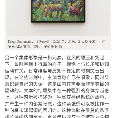
Diego Gualandris，《
Ortler
》（2026 年；油画，24 x 33 厘米）。由
罗马 ADA 提供。照片：罗伯托-阿帕
另一个集体形象是一排元素，在风的碾压和扬起
下，暂时呈现出行军的样子，视觉上与长矛和协调
运动有关。日常维度与感知不稳定的时刻交替出
现，在这些时刻中，主体宣称自己在唱歌，同时又
意识到自己的失调，这是由内在需要而非审美目的
驱动的。文本的结尾集中在一种强烈的身体穿越感
上，这种感觉被描述为一种贯穿神经系统的放电，
并产生一种内部紧张感，这种紧张感可以被比作一
种向着未知起源的回归力。这种体验在反复的悬浮
和坠落中达到高潮，直到最后变成一个被视为食物