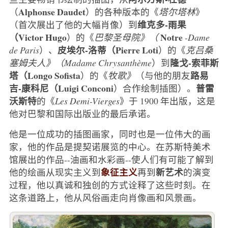
Alphonse Daudet
（
）的各种版本的《
塔尔塔林
》
维克多-雨果
（首次展出了他的大幅肖像）到
（Victor Hugo
Notre
）的《
巴黎圣母院》（
-Dame
皮埃尔-洛蒂（Pierre Loti
de Paris
）、
）的《
克吕桑
隆戈-索菲斯
塞姆夫人》（Madame Chrysanthème
）到
塔（Longo Sofista
路易
）的《
牧歌》
（与他的朋友
吉-康科尼（Luigi Conconi
普雷
）合作绘制插图）。
沃斯特
的《
Les Demi-Vierges
》于 1900 年出版，这是
他对巴黎和国际出版业的最后承诺。
他是一位成功的插图画家，同时也是一位伟大的画
家，他的作品是提契诺展览的中心。在苏斯特美术
馆展出的作品--油画和水彩画--使人们有可能了解到
象征主义
新艺术
他的绘画从现实主义到
再到
的演变
过程，他以真诚和独创的方式诠释了这些时刻。在
这条道路上，他从风俗画走向肖像画和风景画。