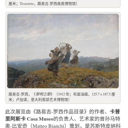
厘米；Tesserete，路易吉-罗西故居博物馆）
路易吉-罗西，《
黎明之歌
》（1912 年；布面油画，125.7 x 187.5 厘
米；卢加诺，意大利南部艺术博物馆）
卡普
此次展览由《路易吉-罗西作品目录》的作者、
里阿斯卡 Casa Museo
的负责人、艺术家的曾孙马特
奥-比安奇（Matteo Bianchi）策划，是苏斯特皮纳科