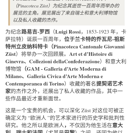
（Pinacoteca Züst）为纪念其逝世一百周年而举办的
展览的主角。展览展出了来自瑞士和意大利博物馆
以及私人收藏的杰作。
路易吉-罗西
Luigi
Rossi
为纪念
（
，1853-1923 年，卡
位于兰卡特的乔瓦尼-祖斯
萨拉特）诞辰一百周年，
特州立皮纳科特卡（Pinacoteca Cantonale Giovanni
Züst
Art et d’Histoire di
）将举办一次回顾展。
Ginevra、Collezioni della
Confederazione
）和意大利
（GAM - Galleria d’Arte Moderna di
博物馆
Milano、Galleria Civica d’Arte Moderna e
Contemporanea di Torino
提契诺
艺术
）收藏的著名
家
的杰作之外，还展出了私人收藏的作品，其中一
些作品最近才重新面世。
这是一个宝贵的机会，可以深化 Züst 对这位可被正
确定义为 “欧洲人 ”的艺术家进行的历史学和批判性
，
意大
研究。他之所以是欧洲人
不仅因为他生活在
利、瑞士和法国
巴黎
（尤其是
）之间，还因为他以