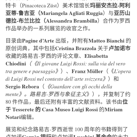
玛丽安杰拉-阿利
特卡（Pinacoteca Züst）美术馆馆长
亚蒂-鲁吉亚（Mariangela Agliati Ruggia
亚历山
）与
德拉-布兰比拉（Alessandra Brambilla
）合作为罗西
作品举办的一系列展览的收官之作。
Pagine d’Arte
Matteo Bianchi
目录由
出版，并附有
的
Cristina Brazzola
卢加诺市
原创词典，其中包括
关于
Elisabetta
收藏的路易吉-罗西的评论文章、
Chiodini
（
《
Il giovane Luigi Rossi: sulla via del vero
Franz Müller
tra genere e paesaggio》
）、
（《
L’opera
di Luigi Rossi nel contesto dell’arte svizzera》
）和
Sergio Rebora
（
《Guardare con gli occhi della
mente》。路易吉-罗西与象征主义
》），并复制了约
位
80 件作品，最后还附有丰富的文献资料。该书由
于 Tesserete 的 Casa Museo Luigi Rossi
Miriam
的
Notari
编辑。
展览和纪念路易吉-罗西逝世 100 周年的书籍得到了
Cornèr 银行
Lucchini 基金会
卢加诺
和卢加诺
的大力