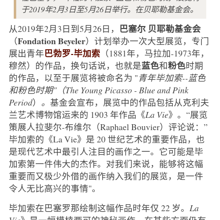
于2019年2月3日至5月26日举行。在贝耶勒基金会。
巴塞尔
贝耶勒基金会
从2019年2月3日到5月26日，
Fondation Beyeler
（
）计划举办一次大型展览，专门
巴勃罗-毕加索
展出青年
（1881年，马拉加-1973年，
蓝色
粉色
穆然）的作品，换句话说，也就是
和
时期
的作品，以至于展览将被命名为 "
青年毕加索--蓝色
和粉色时期"（The Young Picasso - Blue and Pink
Period
）
。
基金会宣布，展览中的作品包括从克利夫
兰艺术博物馆运来的 1903 年作品《
La Vie
》。“展览
策展人拉斐尔-布维尔（Raphael Bouvier）评论说：”
毕加索的《La Vie》是 20 世纪艺术的重要作品，也
是现代艺术中最引人注目的画作之一。它可能是毕
加索第一件伟大的杰作。对我们来说，能够将这幅
重要而又极少外借的画作纳入我们的展览，是一件
令人无比高兴的事情"。
毕加索在巴塞罗那绘制这幅作品时年仅 22 岁。
La
Vie
》是一幅模棱两可的神秘画作，在某些方面仍有