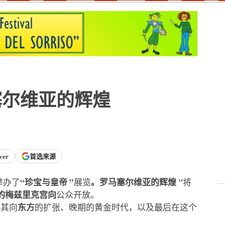
塞尔维亚的辉煌
ver
首选来源
“珍宝与皇帝 ”
。罗马塞尔维亚的辉煌 "
举办了
展览
将
的梅兹里克宫向
公众开放。
东方
是其向
的扩张、晚期的黄金时代，以及最后在这个