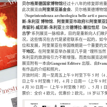
贝尔格莱德国家博物馆
经过十八年的修复即将
阿奎莱亚基金会
此次展览由
、贝尔格莱德博物
Soprintendenza archeologica belle arti e paesa
（
斯-朱利亚
博物馆
阿奎莱亚市政府
阿奎莱亚
、
和
弗留利-威尼斯-朱利亚
德博拉-塞拉恰尼（Debor
主席
古学’
系列展览一脉相承，目的是重新向人们敞
况，这些情况在古代是紧密联系在一起的，如
位和发展，阿奎莱亚在帝国晚期是一个重要的
干地区
。在阿奎莱亚举办展览几乎是 “理所当然
朱利亚的旅游吸引力不断增强，而类似展览这样
Gangemi Editore
Ivan
展览附有一本由
出版、由
有作品的介绍和照片。
开放时间：周一至周五上午 9 时至下午 5 时（4 
日上午 9 时至晚 7 时，4 月 2 日周一（上午 9 
4 月 30 日周一（上午 9 时至晚 7 时）、5 月 
票价：全价 4 欧元，优惠价 2 欧元，18 岁以下