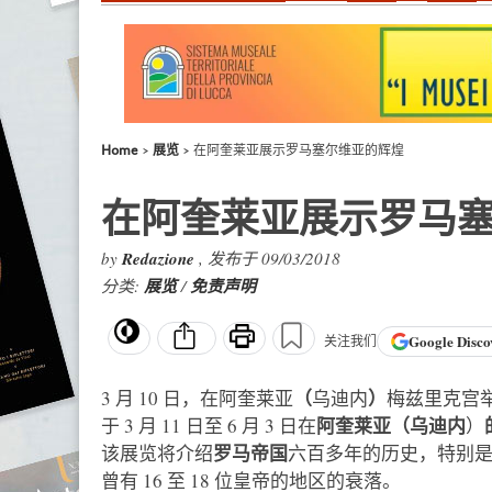
Home
展览
在阿奎莱亚展示罗马塞尔维亚的辉煌
在阿奎莱亚展示罗马
by
Redazione
, 发布于 09/03/2018
分类:
展览
/
免责声明
Google
Disco
关注我们
（
）
3 月 10 日，在阿奎莱亚
乌迪内
梅兹里克宫
阿奎莱亚
（乌迪内
于 3 月 11 日至 6 月 3 日在
）
罗马帝国
该展览将介绍
六百多年的历史，特别
曾有 16 至 18 位皇帝的地区的衰落。