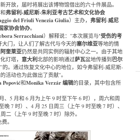
重新开放，届时将展出该博物馆借出的六十件展品。
弗留利-威尼斯-朱利亚考古艺术和文化
协会
馆和
ggio del Friuli Venezia Giulia
弗留利
威尼
）主办，
-
国家协会协办
。
a Serracchiani
’受伤的考
）解释说："本次展览与
塞尔维亚
开大门，让人们了解古代与今天的
等地的情
阿奎莱亚
今
仍然是共同实例的辐射中心之一。由于其地
意大利
萨瓦
巴尔
文化灯塔，
北部的影响通过
盆地传播到
 ”的。通过恢复文化中心的地位，如今弗留利-威尼斯-
的活动也为此做出了贡献"。
a Popović
Monika Verzár
编辑
和
的目录，其中包含所
月、5 月和 6 月为上午 9 时至下午 6 时），周六和周
时至晚 7 时）、4 月 25 日周三（上午 9 时至晚 7 时）、
1 日周二（上午 9 时至晚 7 时）除外。
免费。