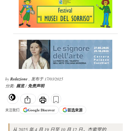
by
Redazione
, 发布于 17/03/2025
分类:
展览
/
免责声明
Google
Discover
首选来源
关注我们
从 2025 年 4 月 19 日至 10 月 12 日，杰索罗的