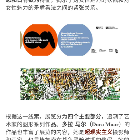
女性魅力的矛盾看法之间的紧张关系。
四个主要部分
根据这一线索，展览分为
，追溯了艺
多拉-马尔（Dora Maar
术家的图形系列作品。
）的
超现实主义
作品也丰富了展览的内容，她是
摄影师
和画家，也是毕加索在战争黑暗时期的伴侣。她的