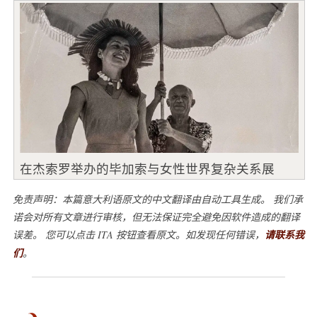
在杰索罗举办的毕加索与女性世界复杂关系展
免责声明：本篇意大利语原文的中文翻译由自动工具生成。 我们承
诺会对所有文章进行审核，但无法保证完全避免因软件造成的翻译
误差。 您可以点击 ITA 按钮查看原文。如发现任何错误，
请联系我
们
。