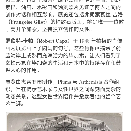
素描、油画、水彩画和蚀刻照片见证了两人之间的
弗朗索瓦丝-吉洛
创作对话和相互影响。展览还包括
（Françoise Gilot
）的精致石版画，她是唯一一位敢
于离开毕加索，坚持独立创作的女性。
罗伯特-卡帕（Robert Capa
）于 1948 年拍摄的肖像
画为展览画上了圆满的句号，这些肖像画描绘了蔚
蓝海岸上成熟而充满活力的毕加索，让人们看到了
女性形象在毕加索的生活和艺术中的持续存在和鼓
舞人心的作用。
展览由杰索罗市制作，Piuma 与 Arthemisia 合作组
织，旨在揭示艺术家与女性世界之间深刻而复杂的
动态关系，这些女性世界陪伴并激励着他的整个艺
术生涯。