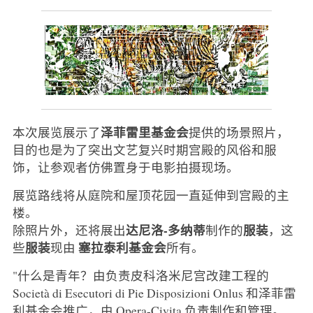
泽菲雷里基金会
本次展览展示了
提供的场景照片，
目的也是为了突出文艺复兴时期宫殿的风俗和服
饰，让参观者仿佛置身于电影拍摄现场。
展览路线将从庭院和屋顶花园一直延伸到宫殿的主
楼。
达尼洛-多纳蒂
服装
除照片外，还将展出
制作的
，这
服装
塞拉泰利基金会
些
现由
所有。
"什么是青年？由负责皮科洛米尼宫改建工程的
Società di Esecutori di Pie Disposizioni Onlus 和泽菲雷
利基金会推广，由 Opera-Civita 负责制作和管理。