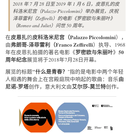
2018 年 7 月 28 日至 2019 年 1 月 6 日，皮恩扎的皮
科洛米尼宫（Palazzo Piccolomini）举办展览，庆祝
泽菲雷利（Zeffirelli）的电影《罗密欧与朱丽叶》
（Romeo and Juliet）问世 50 周年。
皮恩扎
皮科洛米尼宫（Palazzo Piccolomini
在
的
），
弗朗哥-泽菲雷利（Franco Zeffirelli
由
）执导、1968
罗密欧与朱丽叶
50
年在皮恩扎拍摄的著名电影《
》
周年纪念
展览将于2018年7月28日开幕。
"什么是青春？
展览的标题
"指的是电影中两个年轻
由
人相遇的舞会上在宫殿庭院中响起的歌曲：音乐
尼诺-罗塔
艾尔莎-莫兰特
创作，意大利文由
创作。