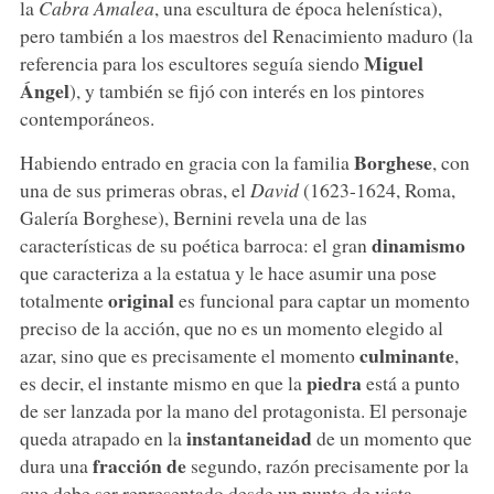
la
Cabra Amalea
, una escultura de época helenística),
pero también a los maestros del Renacimiento maduro (la
Miguel
referencia para los escultores seguía siendo
Ángel
), y también se fijó con interés en los pintores
contemporáneos.
Borghese
Habiendo entrado en gracia con la familia
, con
una de sus primeras obras, el
David
(1623-1624, Roma,
Galería Borghese), Bernini revela una de las
dinamismo
características de su poética barroca: el gran
que caracteriza a la estatua y le hace asumir una pose
original
totalmente
es funcional para captar un momento
preciso de la acción, que no es un momento elegido al
culminante
azar, sino que es precisamente el momento
,
piedra
es decir, el instante mismo en que la
está a punto
de ser lanzada por la mano del protagonista. El personaje
instantaneidad
queda atrapado en la
de un momento que
fracción de
dura una
segundo, razón precisamente por la
que debe ser representado desde un punto de vista