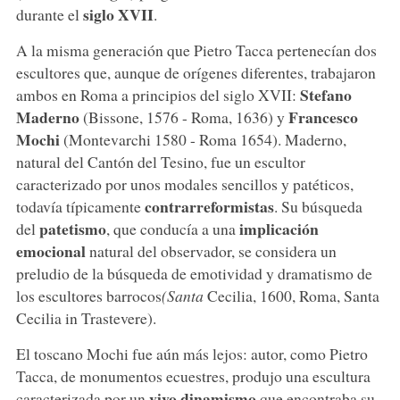
siglo XVII
durante el
.
A la misma generación que Pietro Tacca pertenecían dos
escultores que, aunque de orígenes diferentes, trabajaron
Stefano
ambos en Roma a principios del siglo XVII:
Maderno
Francesco
(Bissone, 1576 - Roma, 1636) y
Mochi
(Montevarchi 1580 - Roma 1654). Maderno,
natural del Cantón del Tesino, fue un escultor
caracterizado por unos modales sencillos y patéticos,
contrarreformistas
todavía típicamente
. Su búsqueda
patetismo
implicación
del
, que conducía a una
emocional
natural del observador, se considera un
preludio de la búsqueda de emotividad y dramatismo de
los escultores barrocos
(Santa
Cecilia, 1600, Roma, Santa
Cecilia in Trastevere).
El toscano Mochi fue aún más lejos: autor, como Pietro
Tacca, de monumentos ecuestres, produjo una escultura
vivo dinamismo
caracterizada por un
que encontraba su