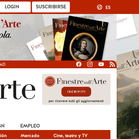
LOGIN
SUSCRIBIRSE
ES
DAD
GN
EMPLEO
ión
Mercado
Cine, teatro y TV