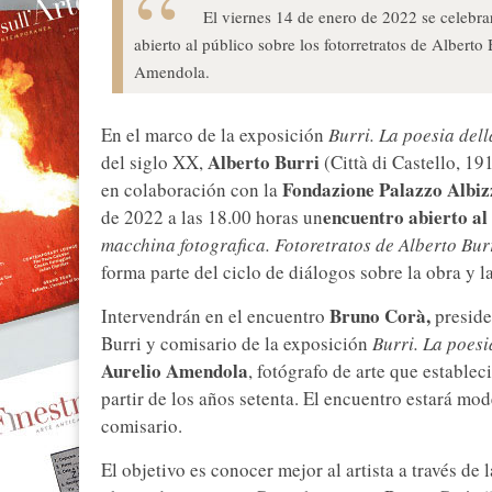
El viernes 14 de enero de 2022 se celebra
abierto al público sobre los fotorretratos de Alberto
Amendola.
En el marco de la exposición
Burri. La poesia dell
Alberto Burri
del siglo XX,
(Città di Castello, 19
Fondazione Palazzo Albizz
en colaboración con la
encuentro abierto al
de 2022 a las 18.00 horas un
macchina fotografica. Fotoretratos de Alberto Bur
forma parte del ciclo de diálogos sobre la obra y la 
Bruno Corà,
Intervendrán en el encuentro
preside
Burri y comisario de la exposición
Burri. La poesi
Aurelio Amendola
, fotógrafo de arte que establec
partir de los años setenta. El encuentro estará mo
comisario.
El objetivo es conocer mejor al artista a través de 