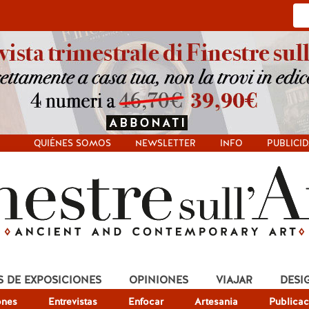
QUIÉNES SOMOS
NEWSLETTER
INFO
PUBLICI
S DE EXPOSICIONES
OPINIONES
VIAJAR
DESI
ones
Entrevistas
Enfocar
Artesania
Publicac