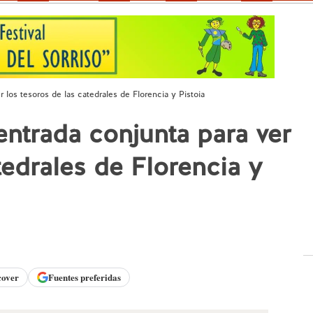
 los tesoros de las catedrales de Florencia y Pistoia
entrada conjunta para ver
tedrales de Florencia y
cover
Fuentes preferidas