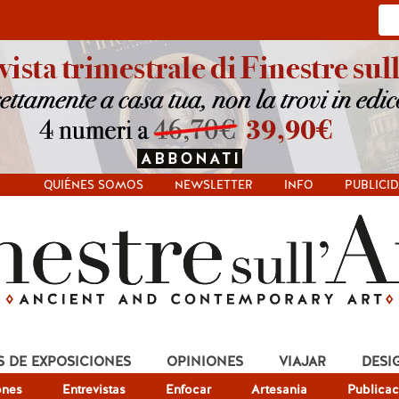
QUIÉNES SOMOS
NEWSLETTER
INFO
PUBLICI
S DE EXPOSICIONES
OPINIONES
VIAJAR
DESI
ones
Entrevistas
Enfocar
Artesania
Publicac