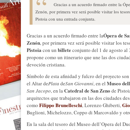
Gracias a un acuerdo firmado entre la Óper
Zenón, por primera vez será posible visitar los tes
Pistoia con una entrada conjunta.
Ópera de Sa
Gracias a un acuerdo firmado entre la
Zenón
, por primera vez será posible visitar los 
Pistoia
billete
con un
conjunto del 1 de agosto al 
propone como un itinerario que une las dos ciudade
devoción cristiana.
Símbolo de esta afinidad y fulcro del proyecto son
Museo del
el Altar de
Plata
de
San Giovanni
, en el
Catedral de San Zeno
San Jacopo
, en la
de Pistoi
arquitectos que trabajaron en las dos ciudades de
Filippo Brunelleschi
Gio
como
, Lorenzo Ghiberti,
Buglioni, Michelozzo, Coppo di Marcovaldo y otr
En la sala del tesoro del Museo dell’Opera del Du