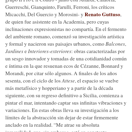
Guerreschi, Gianquinto, Farulli, Ferroni, los críticos
Renato Guttuso
Micacchi, Del Guercio y Morosini- y
,
de quien fue asistente en la Academia, pero cuyas
inclinaciones expresionistas no compartía. En el fermento
del ambiente romano, comenzó su investigación artística
y formal y nacieron sus paisajes urbanos, como
Balcones
,
Jardines
e
Interiores-exteriores
: obras caracterizadas por
un sesgo innovador y tomadas de una cotidianidad común
e íntima en la que resuenan ecos de Cézanne, Bonnard y
Morandi, por citar sólo algunos. A finales de los años
sesenta, con el ciclo de los
Attese
, el espacio se vuelve
más metafísico y hopperiano y a partir de la década
siguiente, con su regreso definitivo a Sicilia, comienza a
pintar el mar, intentando captar sus infinitas vibraciones y
variaciones. En estas obras lleva su investigación a los
límites de la abstracción sin dejar de estar firmemente
anclado en la realidad. “Me atrae su absoluta
inmovilidad, que, sin embargo, está en constante