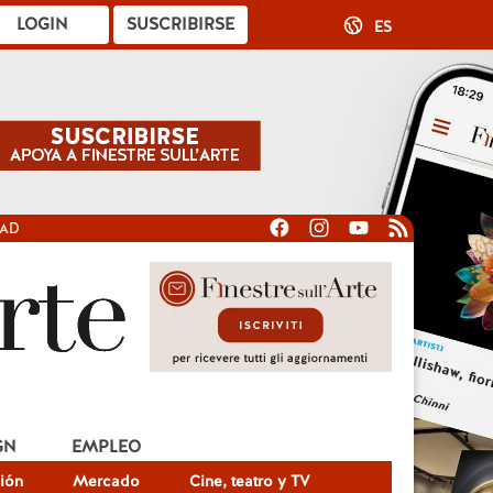
LOGIN
SUSCRIBIRSE
ES
DAD
GN
EMPLEO
ión
Mercado
Cine, teatro y TV