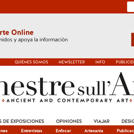
QUIÉNES SOMOS
NEWSLETTER
INFO
PUBLICI
S DE EXPOSICIONES
OPINIONES
VIAJAR
DESI
ones
Entrevistas
Enfocar
Artesania
Publicac