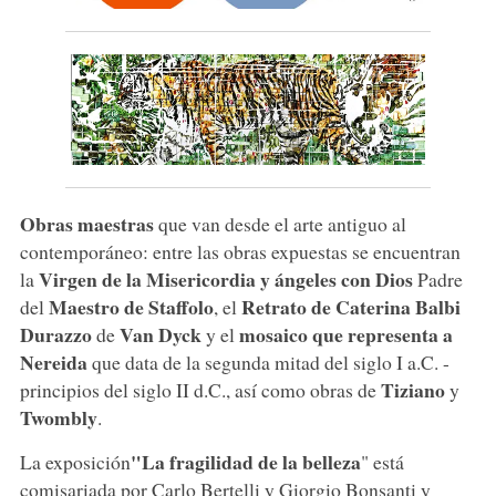
Obras maestras
que van desde el arte antiguo al
contemporáneo: entre las obras expuestas se encuentran
Virgen de la Misericordia y ángeles con Dios
la
Padre
Maestro de Staffolo
Retrato de Caterina Balbi
del
, el
Durazzo
Van Dyck
mosaico que representa a
de
y el
Nereida
que data de la segunda mitad del siglo I a.C. -
Tiziano
principios del siglo II d.C., así como obras de
y
Twombly
.
"La fragilidad de la belleza
La exposición
" está
comisariada por Carlo Bertelli y Giorgio Bonsanti y