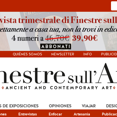
QUIÉNES SOMOS
NEWSLETTER
INFO
PUBLICI
S DE EXPOSICIONES
OPINIONES
VIAJAR
DESI
ones
Entrevistas
Enfocar
Artesania
Publicac