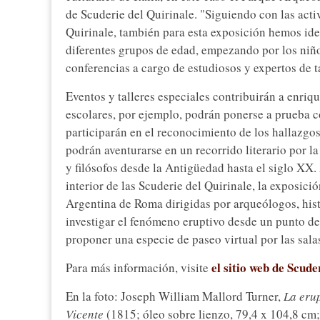
de Scuderie del Quirinale. "Siguiendo con las act
Quirinale, también para esta exposición hemos ide
diferentes grupos de edad, empezando por los niño
conferencias a cargo de estudiosos y expertos de ta
Eventos y talleres especiales contribuirán a enriq
escolares, por ejemplo, podrán ponerse a prueba co
participarán en el reconocimiento de los hallazgo
podrán aventurarse en un recorrido literario por l
y filósofos desde la Antigüedad hasta el siglo XX.
interior de las Scuderie del Quirinale, la exposici
Argentina de Roma dirigidas por arqueólogos, histo
investigar el fenómeno eruptivo desde un punto de 
proponer una especie de paseo virtual por las sala
el sitio web de Scude
Para más información, visite
En la foto: Joseph William Mallord Turner,
La erup
Vicente
(1815; óleo sobre lienzo, 79,4 x 104,8 cm