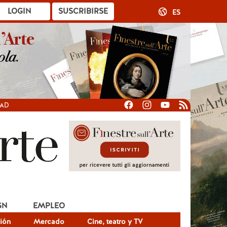
LOGIN
SUSCRIBIRSE
ES
DAD
GN
EMPLEO
ión
Mercado
Cine, teatro y TV