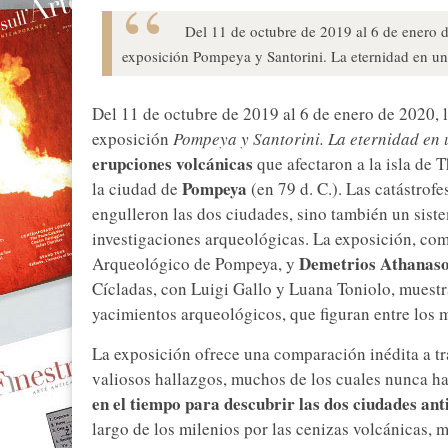
Del 11 de octubre de 2019 al 6 de enero 
exposición Pompeya y Santorini. La eternidad en un
Del 11 de octubre de 2019 al 6 de enero de 2020, 
exposición
Pompeya y Santorini. La eternidad en 
erupciones volcánicas
que afectaron a la isla de
Pompeya
la ciudad de
(en 79 d. C.). Las catástrof
engulleron las dos ciudades, sino también un sist
investigaciones arqueológicas. La exposición, co
Demetrios Athanaso
Arqueológico de Pompeya, y
Cícladas, con Luigi Gallo y Luana Toniolo, muestra
yacimientos arqueológicos, que figuran entre los
La exposición ofrece una comparación inédita a tr
valiosos hallazgos, muchos de los cuales nunca h
en el tiempo para descubrir las dos ciudades ant
largo de los milenios por las cenizas volcánicas, m