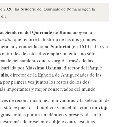
de 2020, las Scuderie del Quirinale de Roma acogen la
 día
Scuderie del Quirinale
Roma
las
de
acogen la
un día
, que recorre la historia de las dos grandes
Santorini
 Thera, hoy conocida como
(en 1613 a. C.) y a
es naturales de estos dos emplazamientos no sólo
ema de pensamiento que resurgió a través de las
Massimo Osanna
misariada por
, director del Parque
ulis
, director de la Ephoria de Antigüedades de las
 por primera vez juntos los restos de los dos
 más importantes y mejor conservados del mundo.
avés de reconstrucciones innovadoras y la selección de
viaje
an sido expuestos al público: Concebida como un
iguas,
unidas por un fin idéntico y preservadas a lo
uestra más de trescientos objetos entre estatuas,