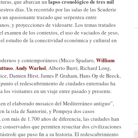
lapso cronológico de tres mil
inturas, que abarcan un
estros días. Un recorrido por las salas de las Scuderie
 a un apasionante trazado que serpentea entre
anos, y proyecciones de videoarte. Los temas tratados
l examen de los contextos, el uso de vaciados de yeso,
 y el estudio de la conectividad económica y cultural en
William
 modernos y contemporáneos (Micco Spadaro,
uttuso
Andy Warhol
,
, Alberto Burri, Richard Long,
dice, Damien Hirst, James P. Graham, Hans Op de Beeck,
é punto el redescubrimiento de ciudades enterradas ha
los visitantes en un viaje entre pasado y presente.
nen el elaborado mosaico del Mediterráneo antiguo”,
n la isla de Santorini, y Pompeya dos casos
 con más de 1.700 años de diferencia, las ciudades han
te conservados que permiten resucitar dos civilizaciones
ástrofe que puso fin a su historia. El redescubrimiento