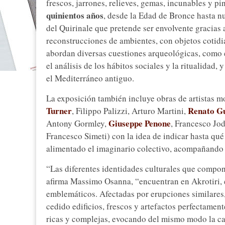
frescos, jarrones, relieves, gemas, incunables y p
quinientos años
, desde la Edad de Bronce hasta nu
del Quirinale que pretende ser envolvente gracias
reconstrucciones de ambientes, con objetos cotidi
abordan diversas cuestiones arqueológicas, como e
el análisis de los hábitos sociales y la ritualidad,
el Mediterráneo antiguo.
La exposición también incluye obras de artistas
Turner
Renato G
, Filippo Palizzi, Arturo Martini,
Giuseppe Penone
Antony Gormley,
, Francesco Jo
Francesco Simeti) con la idea de indicar hasta qu
alimentado el imaginario colectivo, acompañando a 
“Las diferentes identidades culturales que compo
afirma Massimo Osanna, “encuentran en Akrotiri, e
emblemáticos. Afectadas por erupciones similares,
cedido edificios, frescos y artefactos perfectamen
ricas y complejas, evocando del mismo modo la cat