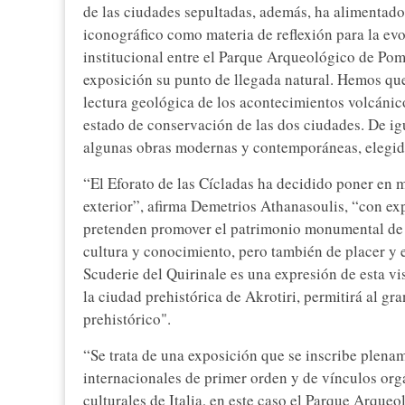
de las ciudades sepultadas, además, ha alimentado 
iconográfico como materia de reflexión para la ev
institucional entre el Parque Arqueológico de Pomp
exposición su punto de llegada natural. Hemos que
lectura geológica de los acontecimientos volcánic
estado de conservación de las dos ciudades. De igu
algunas obras modernas y contemporáneas, elegid
“El Eforato de las Cícladas ha decidido poner en m
exterior”, afirma Demetrios Athanasoulis, “con ex
pretenden promover el patrimonio monumental de l
cultura y conocimiento, pero también de placer y 
Scuderie del Quirinale es una expresión de esta vi
la ciudad prehistórica de Akrotiri, permitirá al g
prehistórico".
“Se trata de una exposición que se inscribe plenam
internacionales de primer orden y de vínculos orgá
culturales de Italia, en este caso el Parque Arqu