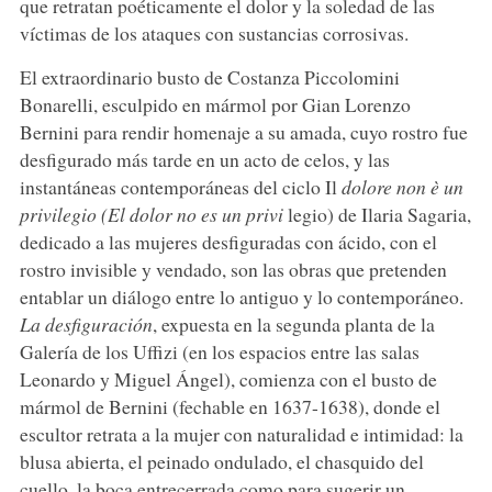
que retratan poéticamente el dolor y la soledad de las
víctimas de los ataques con sustancias corrosivas.
El extraordinario busto de Costanza Piccolomini
Bonarelli, esculpido en mármol por Gian Lorenzo
Bernini para rendir homenaje a su amada, cuyo rostro fue
desfigurado más tarde en un acto de celos, y las
instantáneas contemporáneas del ciclo Il
dolore non è un
privilegio (El dolor no es un privi
legio) de Ilaria Sagaria,
dedicado a las mujeres desfiguradas con ácido, con el
rostro invisible y vendado, son las obras que pretenden
entablar un diálogo entre lo antiguo y lo contemporáneo.
La desfiguración
, expuesta en la segunda planta de la
Galería de los Uffizi (en los espacios entre las salas
Leonardo y Miguel Ángel), comienza con el busto de
mármol de Bernini (fechable en 1637-1638), donde el
escultor retrata a la mujer con naturalidad e intimidad: la
blusa abierta, el peinado ondulado, el chasquido del
cuello, la boca entrecerrada como para sugerir un