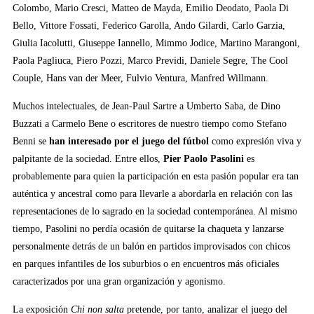
Colombo, Mario Cresci, Matteo de Mayda, Emilio Deodato, Paola Di
Bello, Vittore Fossati, Federico Garolla, Ando Gilardi, Carlo Garzia,
Giulia Iacolutti, Giuseppe Iannello, Mimmo Jodice, Martino Marangoni,
Paola Pagliuca, Piero Pozzi, Marco Previdi, Daniele Segre, The Cool
Couple, Hans van der Meer, Fulvio Ventura, Manfred Willmann.
Muchos intelectuales, de Jean-Paul Sartre a Umberto Saba, de Dino
Buzzati a Carmelo Bene o escritores de nuestro tiempo como Stefano
Benni se
han interesado por el juego del fútbol
como expresión viva y
palpitante de la sociedad. Entre ellos,
Pier Paolo Pasolini
es
probablemente para quien la participación en esta pasión popular era tan
auténtica y ancestral como para llevarle a abordarla en relación con las
representaciones de lo sagrado en la sociedad contemporánea. Al mismo
tiempo, Pasolini no perdía ocasión de quitarse la chaqueta y lanzarse
personalmente detrás de un balón en partidos improvisados con chicos
en parques infantiles de los suburbios o en encuentros más oficiales
caracterizados por una gran organización y agonismo.
La exposición
Chi non salta
pretende, por tanto, analizar el juego del