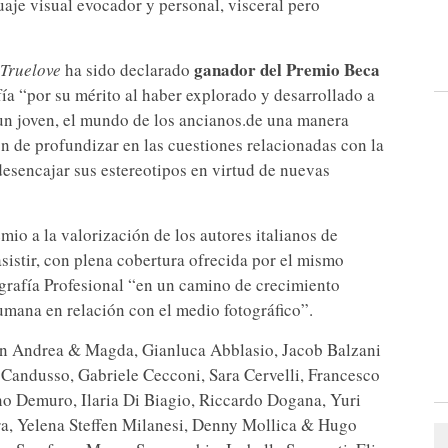
aje visual evocador y personal, visceral pero
ganador del Premio Beca
Truelove
ha sido declarado
afía “por su mérito al haber explorado y desarrollado a
 un joven, el mundo de los ancianos.de una manera
ión de profundizar en las cuestiones relacionadas con la
esencajar sus estereotipos en virtud de nuevas
mio a la valorización de los autores italianos de
sistir, con plena cobertura ofrecida por el mismo
ografía Profesional “en un camino de crecimiento
umana en relación con el medio fotográfico”.
 son Andrea & Magda, Gianluca Abblasio, Jacob Balzani
a Candusso, Gabriele Cecconi, Sara Cervelli, Francesco
iano Demuro, Ilaria Di Biagio, Riccardo Dogana, Yuri
ara, Yelena Steffen Milanesi, Denny Mollica & Hugo