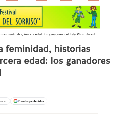
humano-animales, tercera edad: los ganadores del Italy Photo Award
 feminidad, historias
rcera edad: los ganadores
d
cover
Fuentes preferidas