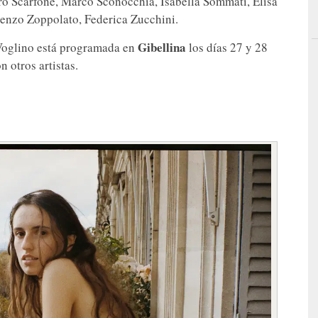
ro Scarfone, Marco Sconocchia, Isabella Sommati, Elisa
orenzo Zoppolato, Federica Zucchini.
Gibellina
Voglino está programada en
los días 27 y 28
n otros artistas.