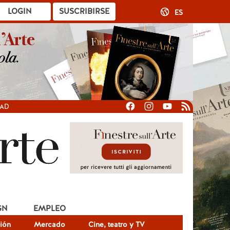
LOGIN
SUSCRIBIRSE
ES
DAD
GN
EMPLEO
ión
Mercado
Cine, teatro y TV