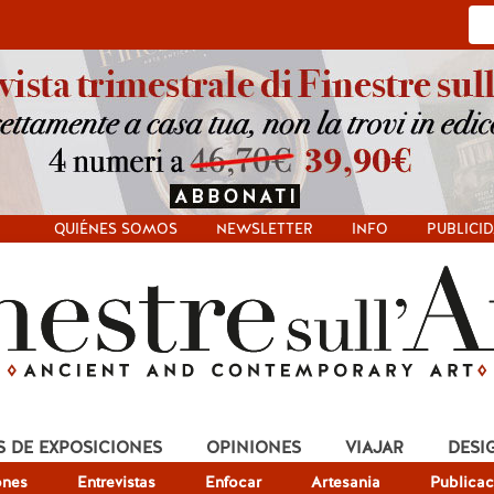
QUIÉNES SOMOS
NEWSLETTER
INFO
PUBLICI
S DE EXPOSICIONES
OPINIONES
VIAJAR
DESI
ones
Entrevistas
Enfocar
Artesania
Publicac