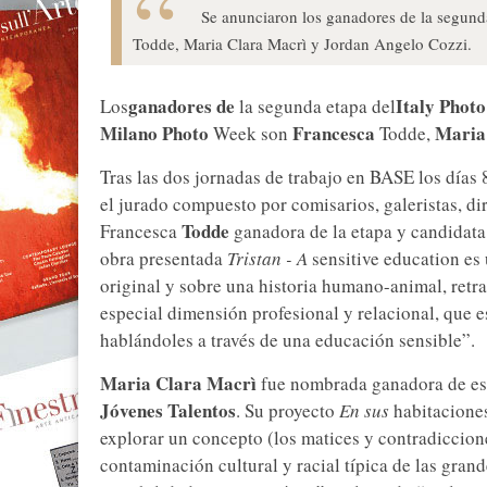
Se anunciaron los ganadores de la segund
Todde, Maria Clara Macrì y Jordan Angelo Cozzi.
ganadores de
Italy Phot
Los
la segunda etapa del
Milano Photo
Francesca
Maria
Week son
Todde,
Tras las dos jornadas de trabajo en BASE los días 
el jurado compuesto por comisarios, galeristas, di
Todde
Francesca
ganadora de la etapa y candidata 
obra presentada
Tristan - A
sensitive education es
original y sobre una historia humano-animal, retrat
especial dimensión profesional y relacional, que es
hablándoles a través de una educación sensible”.
Maria Clara Macrì
fue nombrada ganadora de esc
Jóvenes Talentos
. Su proyecto
En sus
habitaciones
explorar un concepto (los matices y contradiccione
contaminación cultural y racial típica de las gran