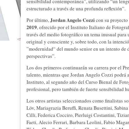
sensibilidad contemporánea”, utilizando “un lengu
estructurado a través de una profunda reflexión”.
Jordan Angelo Cozzi
Por último,
con su proyecto
2019
, ofrecido por el Instituto Italiano de Fotogr
través del medio fotográfico un tema inusual para
original y consciente y, sobre todo, con la intenc
”modernidad“ del mundo senior en un intento de d
perspectivas”.
Los dos primeros continuarán su carrera por el Pre
talento, mientras que Jordan Angelo Cozzi podrá a
Instituto, al segundo año del Curso Bienal de Fot
profesional, pero también de fuerte sensibilidad h
Los otros artistas seleccionados como finalistas
Löv, Mariagrazia Beruffi, Renata Busettini, Sabin
Cilli, Federica Cocciro, Pierluigi Costantini, Tiz
Faeti, Alecio Ferrari, Barbara Leolini, Fabio Mag