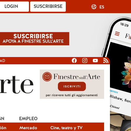
LOGIN
SUSCRIBIRSE
ES
DAD
GN
EMPLEO
ión
Mercado
Cine, teatro y TV