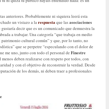
i tú ni quizá tu público hayáis entendido nada: es un
as anteriores. Probablemente ni siquiera leerá esta
respuesta
asociaciones
echado un vistazo a la
que las
 gustaría decir que es un comunicado que demuestra la
mbrada a trabajar. Una categoría “que trabaja en medio
l patrimonio cultural común” y que, por lo tanto, no
odística” que se perpetre “especulando con el dolor de
Finestre
 que me uno, junto con todo el personal de
 al menos deben realizarse con respeto por todos, con
aridad y con el objetivo de reconstruir la verdad. Desde
eputación de los demás, ni deben traer a profesionales
te