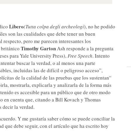
Libero
ódico
(Tutta colpa degli archeologi
), no he podido
áles son las cualidades que debe tener un buen
al respecto, pero me parecen interesantes los
Timothy Garton
 británico
Ash responde a la pregunta
eses para Yale University Press),
Free Speech
. Intento
intentar buscar la verdad, o al menos una parte
ibles, incluidas las de difícil o peligroso acceso”,
lícitas de la calidad de las pruebas que los sustentan“
birla, mostrarla, explicarla y analizarla de la forma más
ontenido es accesible para un público que de otro modo
do en cuenta que, citando a Bill Kovach y Thomas
s decir la verdad.
 acuerdo. Y me gustaría saber cómo se puede conciliar la
ad que debe seguir, con el artículo que ha escrito hoy