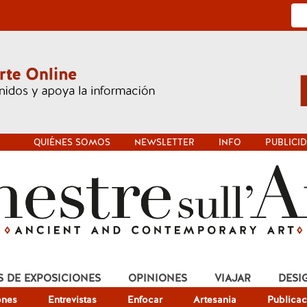
QUIÉNES SOMOS
NEWSLETTER
INFO
PUBLICI
S DE EXPOSICIONES
OPINIONES
VIAJAR
DESI
ones
Entrevistas
Enfocar
Artesania
Publicac