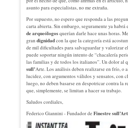
por el hecho de que, como afirmas en el artículo, n
asunto para especialistas, no me extraña.
Por supuesto, no espero que responda a las pregunt
carta abierta. Sin embargo, seguramente ya habrá 
de arqueólogos
querían darle hace unas horas. Me
dignidad
gran
con la que la categoría está acostu
de mil dificultades para salvaguardar y valorizar e
puede soportar ningún intento de “chacalería peri
las familias y de todos los italianos”. Un dolor al
sull’
Arte. Los análisis deben realizarse en frío, o
lucidez, con argumentos válidos y sensatos, con cl
luego, no deben basarse en despotricar contra la r
que, simplemente, se limitan a hacer su trabajo.
Saludos cordiales,
Finestre sull’Ar
Federico Giannini - Fundador de