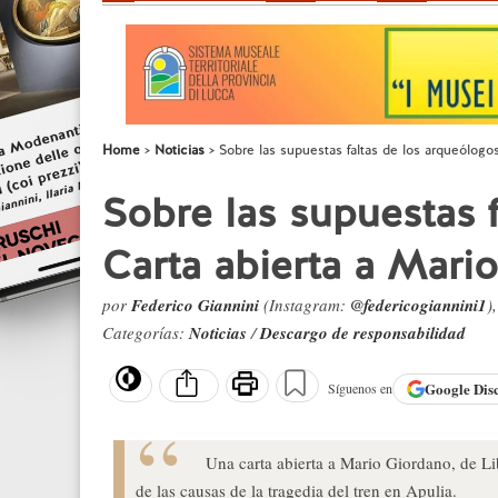
Home
Noticias
Sobre las supuestas faltas de los arqueólogo
Sobre las supuestas f
Carta abierta a Mari
por
Federico Giannini
(Instagram:
@federicogiannini1
)
Categorías:
Noticias
/
Descargo de responsabilidad
Google
Dis
Síguenos en
Una carta abierta a Mario Giordano, de Li
de las causas de la tragedia del tren en Apulia.