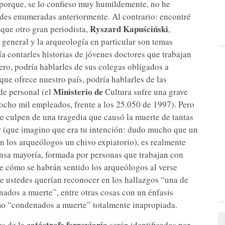
 porque, se lo confieso muy humildemente, no he
ades enumeradas anteriormente. Al contrario: encontré
Ryszard Kapuściński
 que otro gran periodista,
,
 general y la arqueología en particular son temas
ía contarles historias de jóvenes doctores que trabajan
ro, podría hablarles de sus colegas obligados a
que ofrece nuestro país, podría hablarles de las
Ministerio de
de personal (el
Cultura sufre una grave
iocho mil empleados, frente a los 25.050 de 1997). Pero
te culpen de una tragedia que causó la muerte de tantas
r (que imagino que era tu intención: dudo mucho que un
n los arqueólogos un chivo expiatorio), es realmente
mensa mayoría, formada por personas que trabajan con
e cómo se habrán sentido los arqueólogos al verse
ue ustedes querían reconocer en los hallazgos “una de
nados a muerte”, entre otras cosas con un énfasis
mo “condenados a muerte” totalmente inapropiada.
catástrofe ferroviaria
es de la
serán identificados por