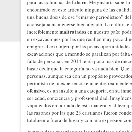
Libero
para las columnas de
. Me gustaría saberlo
encontrado en este artículo ninguna de las cualid
una buena dosis de ese “cinismo periodístico” del
aconsejaba mantenerse bien alejado. La cultura en
maltratados
increíblemente
en nuestro país: podr
en excavaciones por las que reciben muy poco dine
emigrar al extranjero por las pocas oportunidades 
excavaciones que a menudo se paralizan por falta 
falta de personal: en 2014 tenía poco más de diec
baste decir que la categoría no va nada bien. Que 
personas, aunque sea con un propósito provocado
periodista de tu experiencia encuentre realmente e
ofensivo
, es un insulto a una categoría, en su in
seriedad, conciencia y profesionalidad. Imagínens
vapuleados en portada de esta manera, y al leer q
las razones por las que 23 cristianos fueron conde
totalmente fuera de lugar y con una expresión co
Aunque debo recordar que los verdaderos culpabl