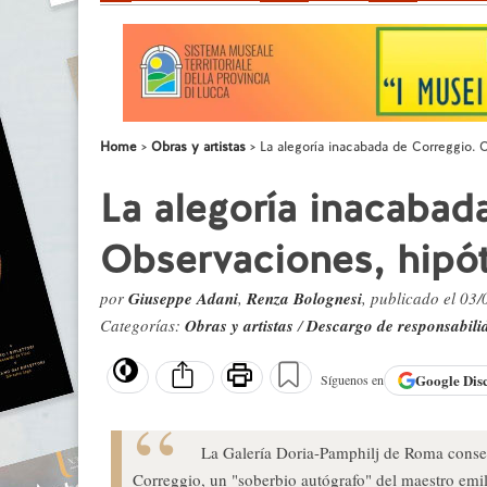
Home
Obras y artistas
La alegoría inacabada de Correggio. 
La alegoría inacabad
Observaciones, hipót
por
Giuseppe Adani
,
Renza Bolognesi
, publicado el 03
Categorías:
Obras y artistas
/
Descargo de responsabili
Google
Dis
Síguenos en
La Galería Doria-Pamphilj de Roma conser
Correggio, un "soberbio autógrafo" del maestro emi