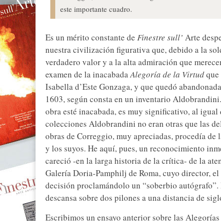
este importante cuadro.
Es un mérito constante de
Finestre sull’
Arte despe
nuestra civilización figurativa que, debido a la so
verdadero valor y a la alta admiración que merece
examen de la inacabada
Alegoría de la Virtud
que 
Isabella d’Este Gonzaga, y que quedó abandonada
1603, según consta en un inventario Aldobrandini.
obra esté inacabada, es muy significativo, al igual
colecciones Aldobrandini no eran otras que las de
obras de Correggio, muy apreciadas, procedía de 
y los suyos. He aquí, pues, un reconocimiento inme
careció -en la larga historia de la crítica- de la a
Galería Doria-Pamphilj de Roma, cuyo director, el
decisión proclamándolo un “soberbio autógrafo”. 
descansa sobre dos pilones a una distancia de sigl
Escribimos un ensayo anterior sobre las Alegorías