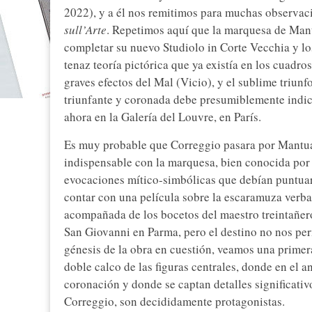
2022), y a él nos remitimos para muchas observac
sull’Arte
. Repetimos aquí que la marquesa de Mant
completar su nuevo Studiolo in Corte Vecchia y lo
tenaz teoría pictórica que ya existía en los cuadros
graves efectos del Mal (Vicio), y el sublime triun
triunfante y coronada debe presumiblemente indica
ahora en la Galería del Louvre, en París.
Es muy probable que Correggio pasara por Mantua 
indispensable con la marquesa, bien conocida por s
evocaciones mítico-simbólicas que debían puntuar 
contar con una película sobre la escaramuza verbal,
acompañada de los bocetos del maestro treintañero,
San Giovanni en Parma, pero el destino no nos perm
génesis de la obra en cuestión, veamos una primera
doble calco de las figuras centrales, donde en el 
coronación y donde se captan detalles significativ
Correggio, son decididamente protagonistas.