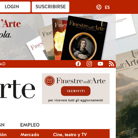
LOGIN
SUSCRIBIRSE
ES
DAD
GN
EMPLEO
ión
Mercado
Cine, teatro y TV