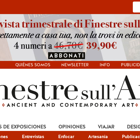
QUIÉNES SOMOS
NEWSLETTER
INFO
PUBLICI
S DE EXPOSICIONES
OPINIONES
VIAJAR
DESI
ones
Entrevistas
Enfocar
Artesania
Publicac