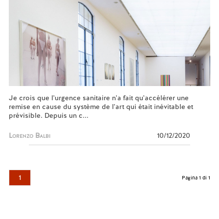
Je crois que l'urgence sanitaire n'a fait qu'accélérer une
remise en cause du système de l'art qui était inévitable et
prévisible. Depuis un c...
Lorenzo Balbi
10/12/2020
1
Pagina 1 di 1