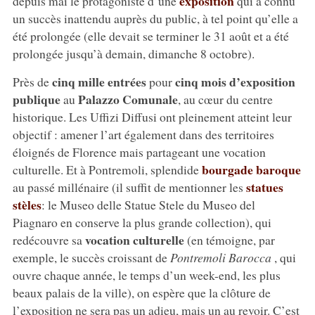
exposition
depuis mai le protagoniste d’une
qui a connu
un succès inattendu auprès du public, à tel point qu’elle a
été prolongée (elle devait se terminer le 31 août et a été
prolongée jusqu’à demain, dimanche 8 octobre).
cinq mille entrées
cinq mois d’exposition
Près de
pour
publique
Palazzo Comunale
au
, au cœur du centre
historique. Les Uffizi Diffusi ont pleinement atteint leur
objectif : amener l’art également dans des territoires
éloignés de Florence mais partageant une vocation
bourgade baroque
culturelle. Et à Pontremoli, splendide
statues
au passé millénaire (il suffit de mentionner les
stèles
: le Museo delle Statue Stele du Museo del
Piagnaro en conserve la plus grande collection), qui
vocation culturelle
redécouvre sa
(en témoigne, par
exemple, le succès croissant de
Pontremoli Barocca
, qui
ouvre chaque année, le temps d’un week-end, les plus
beaux palais de la ville), on espère que la clôture de
l’exposition ne sera pas un adieu, mais un au revoir. C’est