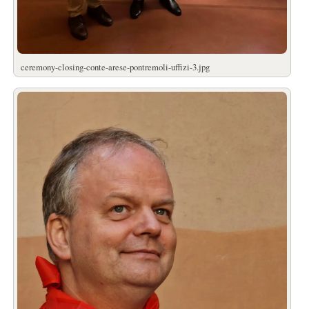
ceremony-closing-conte-arese-pontremoli-uffizi-3.jpg