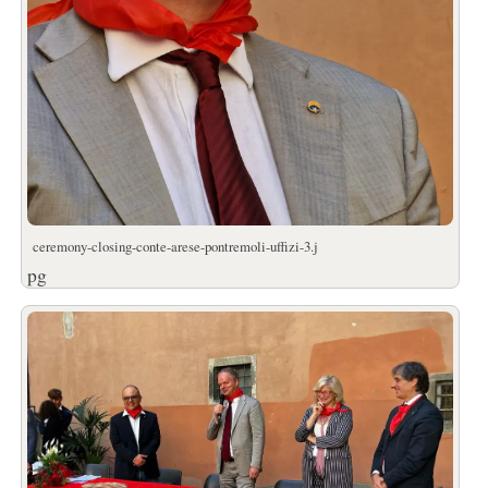
ceremony-closing-conte-arese-pontremoli-uffizi-3.j
pg