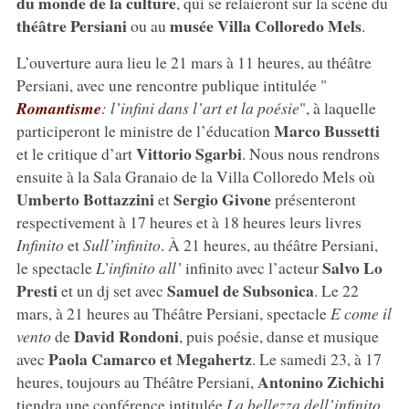
du monde de la culture
, qui se relaieront sur la scène du
théâtre Persiani
musée Villa Colloredo Mels
ou au
.
L’ouverture aura lieu le 21 mars à 11 heures, au théâtre
Persiani, avec une rencontre publique intitulée "
Romantisme
: l’infini dans l’art et la poésie
", à laquelle
Marco Bussetti
participeront le ministre de l’éducation
Vittorio Sgarbi
et le critique d’art
. Nous nous rendrons
ensuite à la Sala Granaio de la Villa Colloredo Mels où
Umberto Bottazzini
Sergio Givone
et
présenteront
respectivement à 17 heures et à 18 heures leurs livres
Infinito
et
Sull’infinito
. À 21 heures, au théâtre Persiani,
Salvo Lo
le spectacle
L’infinito all’
infinito avec l’acteur
Presti
Samuel de Subsonica
et un dj set avec
. Le 22
mars, à 21 heures au Théâtre Persiani, spectacle
E come il
David Rondoni
vento
de
, puis poésie, danse et musique
Paola Camarco et Megahertz
avec
. Le samedi 23, à 17
Antonino Zichichi
heures, toujours au Théâtre Persiani,
tiendra une conférence intitulée
La bellezza dell’infinito