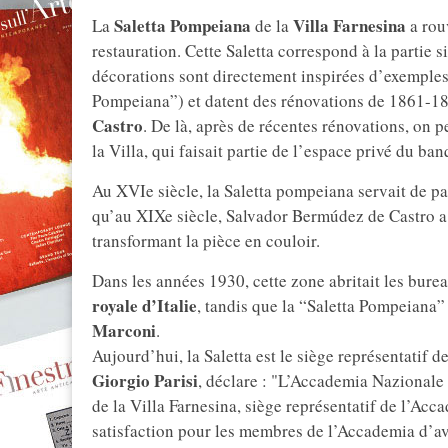
Saletta Pompeiana
Villa Farnesina
La
de la
a rou
restauration. Cette Saletta correspond à la partie s
décorations sont directement inspirées d’exemples 
Pompeiana”) et datent des rénovations de 1861-1
Castro
. De là, après de récentes rénovations, on 
la Villa, qui faisait partie de l’espace privé du ba
Au XVIe siècle, la Saletta pompeiana servait de pal
qu’au XIXe siècle, Salvador Bermúdez de Castro a f
transformant la pièce en couloir.
Dans les années 1930, cette zone abritait les burea
royale d’Italie
, tandis que la “Saletta Pompeiana” 
Marconi
.
Aujourd’hui, la Saletta est le siège représentatif de
Giorgio Parisi
, déclare : "L’Accademia Nazionale d
de la Villa Farnesina, siège représentatif de l’Ac
satisfaction pour les membres de l’Accademia d’avoi