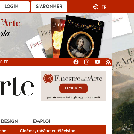
LOGIN
S’ABONNER
FR
CITÉ
DESIGN
EMPLOI
che
Cinéma, théâtre et télévision