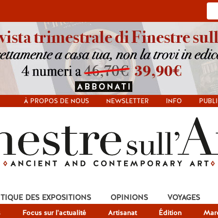
À PROPOS DE NOUS
NEWSLETTER
INFO
PUBLI
ITIQUE DES EXPOSITIONS
OPINIONS
VOYAGES
s
Focus sur l'actualité
Artisanat
Édition
Mar