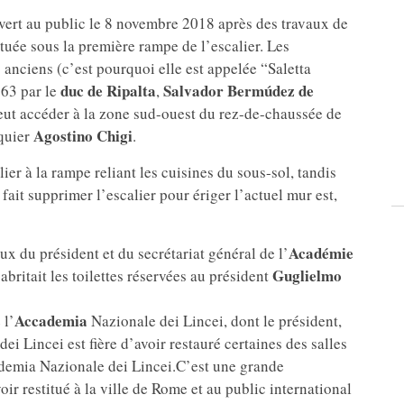
vert au public le 8 novembre 2018 après des travaux de
ituée sous la première rampe de l’escalier. Les
anciens (c’est pourquoi elle est appelée “Saletta
duc de Ripalta
Salvador Bermúdez de
863 par le
,
peut accéder à la zone sud-ouest du rez-de-chaussée de
Agostino Chigi
nquier
.
ier à la rampe reliant les cuisines du sous-sol, tandis
ait supprimer l’escalier pour ériger l’actuel mur est,
Académie
ux du président et du secrétariat général de l’
Guglielmo
abritait les toilettes réservées au président
Accademia
 l’
Nazionale dei Lincei, dont le président,
ei Lincei est fière d’avoir restauré certaines des salles
cademia Nazionale dei Lincei.C’est une grande
r restitué à la ville de Rome et au public international