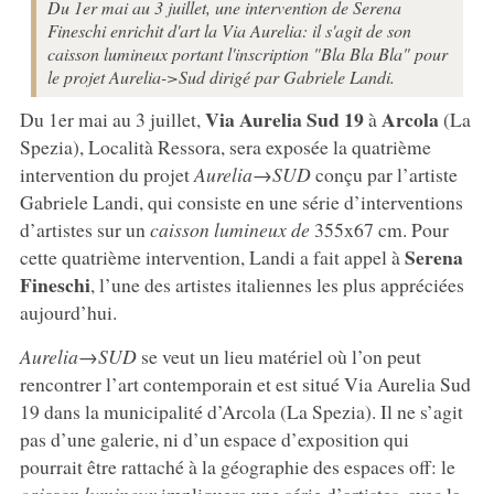
Du 1er mai au 3 juillet, une intervention de Serena
Fineschi enrichit d'art la Via Aurelia: il s'agit de son
caisson lumineux portant l'inscription "Bla Bla Bla" pour
le projet Aurelia->Sud dirigé par Gabriele Landi.
Via Aurelia Sud 19
Arcola
Du 1er mai au 3 juillet,
à
(La
Spezia), Località Ressora, sera exposée la quatrième
intervention du projet
Aurelia→SUD
conçu par l’artiste
Gabriele Landi, qui consiste en une série d’interventions
d’artistes sur un
caisson lumineux de
355x67 cm. Pour
Serena
cette quatrième intervention, Landi a fait appel à
Fineschi
, l’une des artistes italiennes les plus appréciées
aujourd’hui.
Aurelia→SUD
se veut un lieu matériel où l’on peut
rencontrer l’art contemporain et est situé Via Aurelia Sud
19 dans la municipalité d’Arcola (La Spezia). Il ne s’agit
pas d’une galerie, ni d’un espace d’exposition qui
pourrait être rattaché à la géographie des espaces off: le
caisson lumineux
impliquera une série d’artistes, avec la