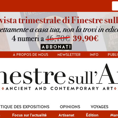
À PROPOS DE NOUS
NEWSLETTER
INFO
PUBLI
ITIQUE DES EXPOSITIONS
OPINIONS
VOYAGES
s
Focus sur l'actualité
Artisanat
Édition
Mar