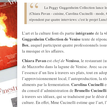
La Peggy Guggenheim Collection lance le 
(Chiara Pavan - cuisine, Carolina Cucinelli - mode,
répondent par quatre interviews: c'est le projet Lu
intégrante
v
L’art et la culture font-ils partie
de la
Guggenheim Collection de
Venise
tente de répond
Box
, auquel participent quatre professionnels issu
la musique et les affaires.
Chiara Pavan
Venissa
est
chef de
, le restaurant 
de Mazzorbo dans la lagune de Venise. Avec sa cu
l’essence d’un lieu à travers ses plats, tout en ado
l’approvisionnement local, l’autoproduction, la ré
Carolina Cucinelli
aliments par la fermentation.
e
Brunello Cucinell
du conseil d’administration de
à travers ses idéaux, qui se traduisent par le désir
culture. En effet, Mme Cucinelli estime que l’art, 