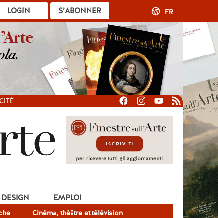
LOGIN
S’ABONNER
FR
CITÉ
DESIGN
EMPLOI
che
Cinéma, théâtre et télévision