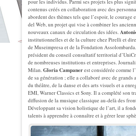
pour les individus. Parmi ses projets les plus signif
contenus créés en collaboration avec des personnal
abordent des thèmes tels que l’espoir, le courage et
del Web, un projet qui vise à combiner les ancienn
Antoni
nouveaux canaux de circulation des idées.
institutionnelles et de la culture chez Pirelli et dir
de Museimpresa et de la Fondation Assolombarda. Il
président du conseil consultatif territorial d’Un
de nombreuses institutions et entreprises. Journalis
Gloria Campaner
Milan.
est considérée comme l’u
de sa génération ; elle a collaboré avec de grands
du théâtre, de la danse et des arts visuels et a enr
EMI, Warner Classics et Sony. Il a complété son tr
diffusion de la musique classique au-delà des front
Développant sa vision holistique de l’art, il a fond
talents à apprendre à connaître et à gérer leur sph