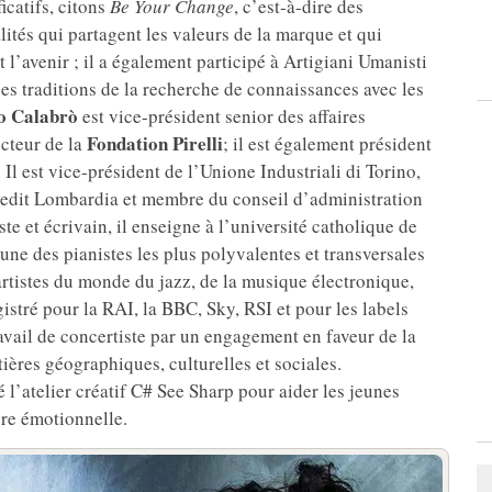
icatifs, citons
Be Your Change
, c’est-à-dire des
ités qui partagent les valeurs de la marque et qui
 l’avenir ; il a également participé à Artigiani Umanisti
es traditions de la recherche de connaissances avec les
o Calabrò
est vice-président senior des affaires
Fondation Pirelli
ecteur de la
; il est également président
 est vice-président de l’Unione Industriali di Torino,
iCredit Lombardia et membre du conseil d’administration
te et écrivain, il enseigne à l’université catholique de
ne des pianistes les plus polyvalentes et transversales
 artistes du monde du jazz, de la musique électronique,
egistré pour la RAI, la BBC, Sky, RSI et pour les labels
avail de concertiste par un engagement en faveur de la
ières géographiques, culturelles et sociales.
é l’atelier créatif C# See Sharp pour aider les jeunes
ère émotionnelle.