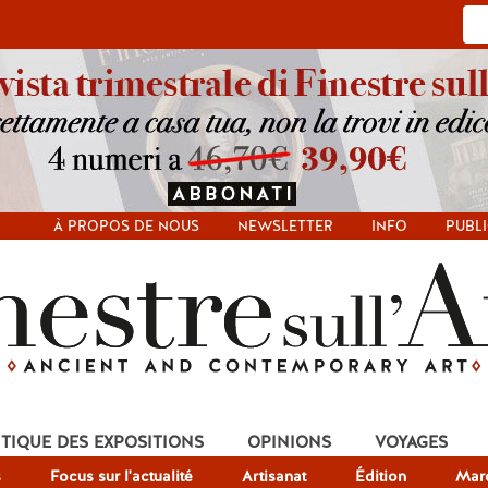
À PROPOS DE NOUS
NEWSLETTER
INFO
PUBLI
ITIQUE DES EXPOSITIONS
OPINIONS
VOYAGES
s
Focus sur l'actualité
Artisanat
Édition
Mar