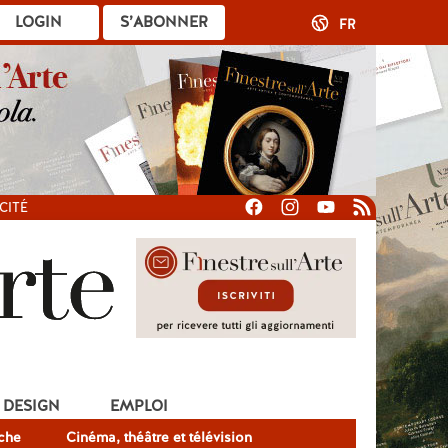
LOGIN
S’ABONNER
FR
CITÉ
DESIGN
EMPLOI
che
Cinéma, théâtre et télévision