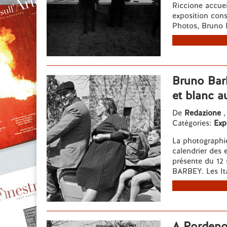
Riccione accuei
exposition con
Photos, Bruno B
Bruno Barb
et blanc a
De
Redazione
,
Catégories:
Exp
La photographi
calendrier des 
présente du 12
BARBEY. Les Ital
A Pordenon