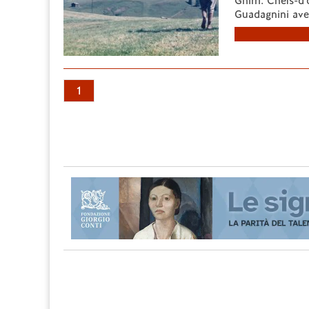
Ghirri. Chefs-d
Guadagnini avec
1