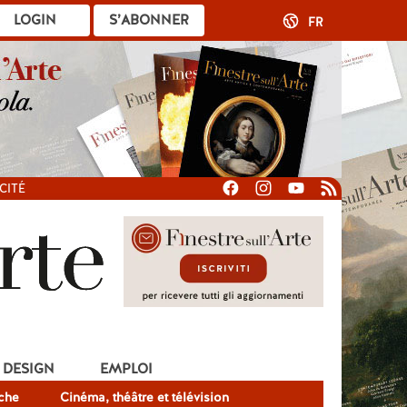
LOGIN
S’ABONNER
FR
CITÉ
DESIGN
EMPLOI
che
Cinéma, théâtre et télévision