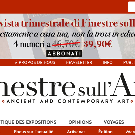
À PROPOS DE NOUS
NEWSLETTER
INFO
PUBLI
ITIQUE DES EXPOSITIONS
OPINIONS
VOYAGES
s
Focus sur l'actualité
Artisanat
Édition
Mar