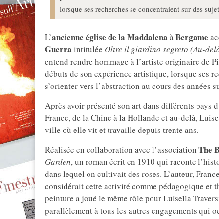
lorsque ses recherches se concentraient sur des sujet
ancienne église de la Maddalena
Bergame
L’
à
acc
Guerra
intitulée
Oltre il giardino segreto (Au-del
entend rendre hommage à l’artiste originaire de P
débuts de son expérience artistique, lorsque ses r
s’orienter vers l’abstraction au cours des années s
Après avoir présenté son art dans différents pays 
France, de la Chine à la Hollande et au-delà, Luise
ville où elle vit et travaille depuis trente ans.
The B
Réalisée en collaboration avec l’association
Garden
, un roman écrit en 1910 qui raconte l’hist
dans lequel on cultivait des roses. L’auteur, Fran
considérait cette activité comme pédagogique et th
peinture a joué le même rôle pour Luisella Traversi
parallèlement à tous les autres engagements qui occ