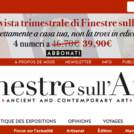
À PROPOS DE NOUS
NEWSLETTER
INFO
PUBLI
ITIQUE DES EXPOSITIONS
OPINIONS
VOYAGES
s
Focus sur l'actualité
Artisanat
Édition
Mar