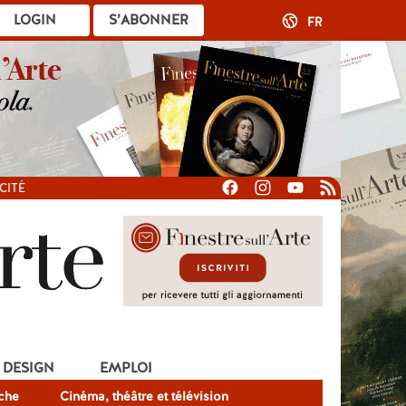
LOGIN
S’ABONNER
FR
CITÉ
DESIGN
EMPLOI
che
Cinéma, théâtre et télévision