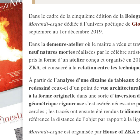
Bolog
Dans le cadre de la cinquième édition de la
Gio
Morandi-esque
dédiée à l’univers poétique de
septembre au 1er décembre 2019.
demeure-atelier
Dans la
où le maître a vécu et tr
neuf natures mortes
réalisées par le célèbre artis
atelier
pris la forme d’un
conçu et organisé en 20
ZKA
relation entre les techniqu
, et consacré à la
analyse d’une dizaine de tableaux
À partir de l’
de
redessiné
vue architectura
ceux-ci d’un point de
à la forme originelle
inversion 
dans une sorte d’
géométrique rigoureuse
s’est avérée nécessaire p
tridimen
cercles ; les tracés ont ensuite été rendus
référence la distance de l’objet par rapport à la li
House of ZKA
Morandi-esque
est organisée par
e