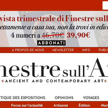
À PROPOS DE NOUS
NEWSLETTER
INFO
PUBLI
ITIQUE DES EXPOSITIONS
OPINIONS
VOYAGES
s
Focus sur l'actualité
Artisanat
Édition
Mar