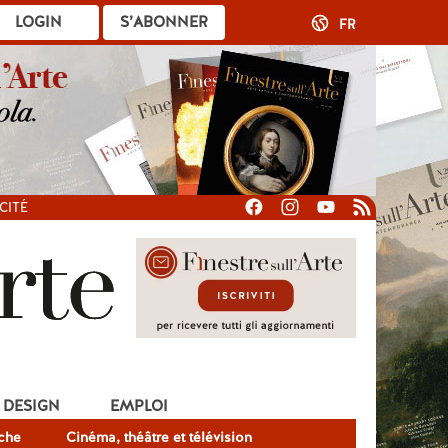
LOGIN
S’ABONNER
FR
CITÉ
DESIGN
EMPLOI
che
Cinéma, théâtre et télévision