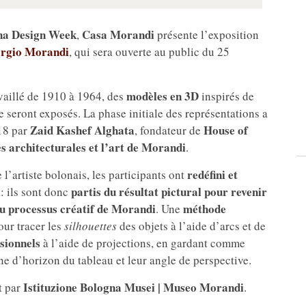
na Design Week
Casa Morandi
,
présente l’exposition
rgio Morandi
, qui sera ouverte au public du 25
modèles en 3D
availlé de 1910 à 1964, des
inspirés de
te seront exposés. La phase initiale des représentations a
Zaid Kashef Alghata
House of
18 par
, fondateur de
es architecturales et l’art de Morandi
.
redéfini et
 l’artiste bolonais, les participants ont
l
partis du résultat pictural pour revenir
: ils sont donc
du processus créatif de Morandi
méthode
. Une
our tracer les
silhouettes
des objets à l’aide d’arcs et de
sionnels
à l’aide de projections, en gardant comme
gne d’horizon du tableau et leur angle de perspective.
Istituzione Bologna Musei | Museo Morandi
t par
.