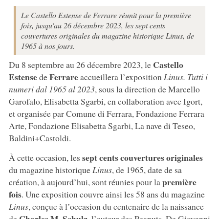
Le Castello Estense de Ferrare réunit pour la première
fois, jusqu'au 26 décembre 2023, les sept cents
couvertures originales du magazine historique Linus, de
1965 à nos jours.
Castello
Du 8 septembre au 26 décembre 2023, le
Estense
Ferrare
de
accueillera l’exposition
Linus. Tutti i
numeri dal 1965 al 2023
, sous la direction de Marcello
Garofalo, Elisabetta Sgarbi, en collaboration avec Igort,
et organisée par Comune di Ferrara, Fondazione Ferrara
Arte, Fondazione Elisabetta Sgarbi, La nave di Teseo,
Baldini+Castoldi.
sept cents couvertures originales
À cette occasion, les
du magazine historique
Linus
, de 1965, date de sa
première
création, à aujourd’hui, sont réunies pour la
fois
. Une exposition couvre ainsi les 58 ans du magazine
Linus
, conçue à l’occasion du centenaire de la naissance
Charles M. Schulz
de
, l’auteur des Peanuts. De Giovanni