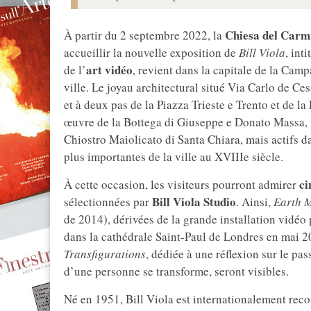
Chiesa del Carmi
À partir du 2 septembre 2022, la
accueillir la nouvelle exposition de
Bill Viola
, inti
art vidéo
de l’
, revient dans la capitale de la Camp
ville. Le joyau architectural situé Via Carlo de Ce
et à deux pas de la Piazza Trieste e Trento et de la
œuvre de la Bottega di Giuseppe e Donato Massa, ma
Chiostro Maiolicato di Santa Chiara, mais actifs dan
plus importantes de la ville au XVIIIe siècle.
ci
À cette occasion, les visiteurs pourront admirer
Bill Viola Studio
sélectionnées par
. Ainsi,
Earth 
de 2014), dérivées de la grande installation vidé
dans la cathédrale Saint-Paul de Londres en mai 2
Transfigurations
, dédiée à une réflexion sur le pas
d’une personne se transforme, seront visibles.
Né en 1951, Bill Viola est internationalement reco