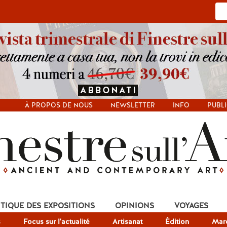
À PROPOS DE NOUS
NEWSLETTER
INFO
PUBLI
ITIQUE DES EXPOSITIONS
OPINIONS
VOYAGES
s
Focus sur l'actualité
Artisanat
Édition
Mar