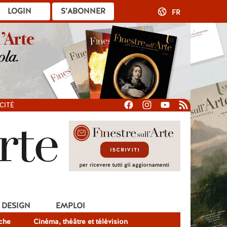
LOGIN
S’ABONNER
FR
CITÉ
DESIGN
EMPLOI
che
Cinéma, théâtre et télévision