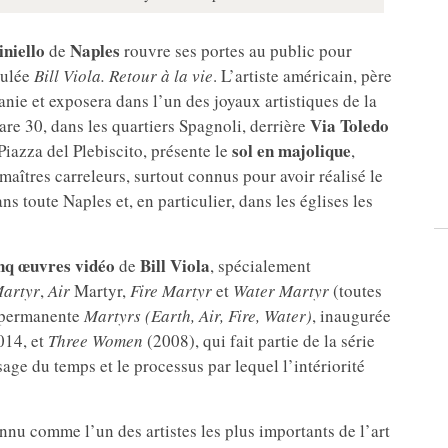
niello
Naples
de
rouvre ses portes au public pour
tulée
Bill Viola. Retour à la vie
. L’artiste américain, père
anie et exposera dans l’un des joyaux artistiques de la
Via Toledo
sare 30, dans les quartiers Spagnoli, derrière
sol en majolique
 Piazza del Plebiscito, présente le
,
îtres carreleurs, surtout connus pour avoir réalisé le
s toute Naples et, en particulier, dans les églises les
nq œuvres vidéo
Bill Viola
de
, spécialement
Martyr
,
Air
Martyr,
Fire Martyr
et
Water Martyr
(toutes
o permanente
Martyrs (Earth, Air, Fire, Water)
, inaugurée
014, et
Three Women
(2008), qui fait partie de la série
sage du temps et le processus par lequel l’intériorité
nnu comme l’un des artistes les plus importants de l’art