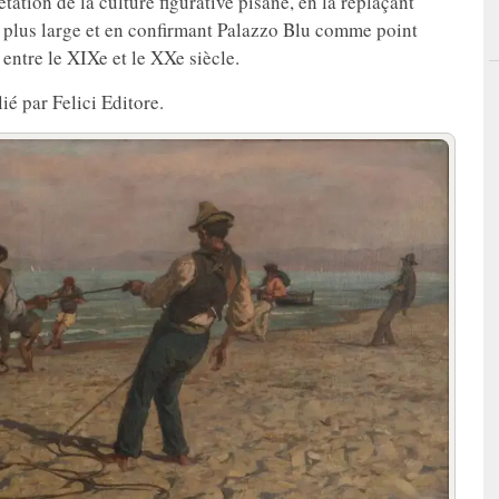
ation de la culture figurative pisane, en la replaçant
l plus large et en confirmant Palazzo Blu comme point
 entre le XIXe et le XXe siècle.
é par Felici Editore.