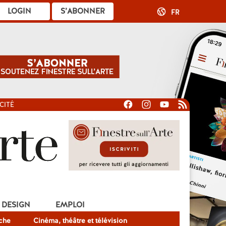
LOGIN
S’ABONNER
FR
CITÉ
DESIGN
EMPLOI
che
Cinéma, théâtre et télévision