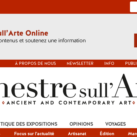
À PROPOS DE NOUS
NEWSLETTER
INFO
PUBLI
ITIQUE DES EXPOSITIONS
OPINIONS
VOYAGES
s
Focus sur l'actualité
Artisanat
Édition
Mar