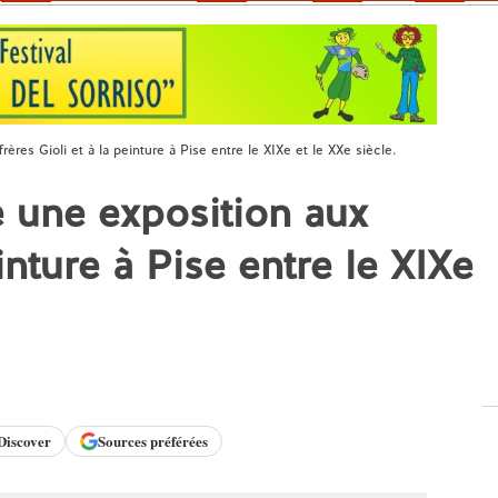
ères Gioli et à la peinture à Pise entre le XIXe et le XXe siècle.
 une exposition aux
einture à Pise entre le XIXe
Discover
Sources préférées