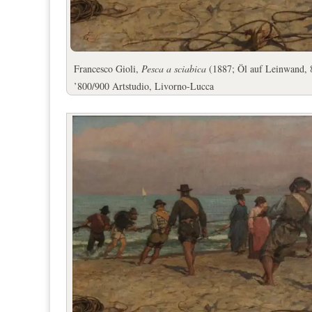
Francesco Gioli,
Pesca a sciabica
(1887; Öl auf Leinwand, 
’800/900 Artstudio, Livorno-Lucca