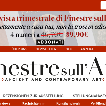
ÜBER UNS
NEWSLETTER
INFO
ANZEIGE
REZENSIONEN ZUR AUSSTELLUNG
STELLUNGNAHME
erviews
Nachrichten im
Kunsthandwerk
Veröffent