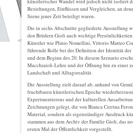
künstlerischer Wandel wird jedoch nicht isoliert d
Beziehungen, Einflüssen und Vergleichen, an denen
Szene jener Zeit beteiligt waren.
Die in sechs Abschnitte gegliederte Ausstellung w
den Brüdern Gioli auch wichtige Persönlichkeiten
Künstler wie Plinio Nomellini, Vittorio Matteo Co
führende Rolle bei der Definition der Identität d
und dem Beginn des 20. In diesem Szenario ersche
Macchiaioli-Lehre und der Öffnung hin zu einer ze
Landschaft und Alltagsrealität.
Die Ausstellung zielt darauf ab, anhand von Gem
fruchtbaren künstlerischen Epoche wiederherzustel
Experimentierens und der kulturellen Ausarbeitu
Zeichnungen gelegt, die von Bianca Cerrina Feron
Material, sondern als eigenständiger Ausdruck kü
stammen aus dem Archiv der Familie Gioli, das n
ersten Mal der Öffentlichkeit vorgestellt.