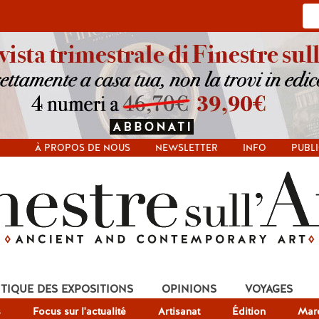
À PROPOS DE NOUS
NEWSLETTER
INFO
PUBLI
ITIQUE DES EXPOSITIONS
OPINIONS
VOYAGES
s
Focus sur l'actualité
Artisanat
Édition
Mar