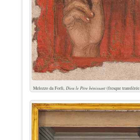
Melozzo da Forlì,
Dieu le Père bénissant
(fresque transférée