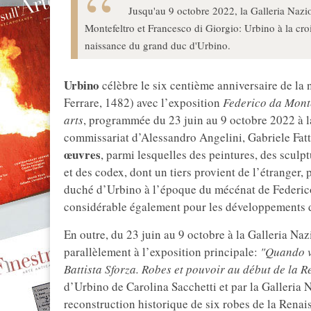
Jusqu'au 9 octobre 2022, la Galleria Nazio
Montefeltro et Francesco di Giorgio: Urbino à la croi
naissance du grand duc d'Urbino.
Urbino
célèbre le six centième anniversaire de la
Ferrare, 1482) avec l’exposition
Federico da Monte
arts
, programmée du 23 juin au 9 octobre 2022 à 
commissariat d’Alessandro Angelini, Gabriele Fatt
œuvres
, parmi lesquelles des peintures, des sculp
et des codex, dont un tiers provient de l’étranger,
duché d’Urbino à l’époque du mécénat de Federic
considérable également pour les développements de
En outre, du 23 juin au 9 octobre à la Galleria Na
parallèlement à l’exposition principale:
"Quando ve
Battista Sforza. Robes et pouvoir au début de la R
d’Urbino de Carolina Sacchetti et par la Galleria
reconstruction historique de six robes de la Rena