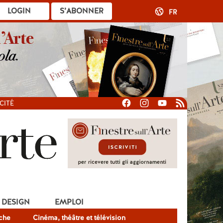
LOGIN
S’ABONNER
FR
CITÉ
DESIGN
EMPLOI
che
Cinéma, théâtre et télévision