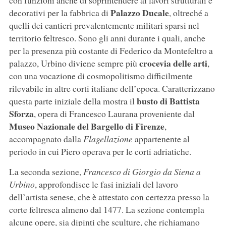
con funzioni anche di soprintendere ai lavori strutturali e
Palazzo Ducale
decorativi per la fabbrica di
, oltreché a
quelli dei cantieri prevalentemente militari sparsi nel
territorio feltresco. Sono gli anni durante i quali, anche
per la presenza più costante di Federico da Montefeltro a
crocevia delle arti
palazzo, Urbino diviene sempre più
,
con una vocazione di cosmopolitismo difficilmente
rilevabile in altre corti italiane dell’epoca. Caratterizzano
busto di Battista
questa parte iniziale della mostra il
Sforza
, opera di Francesco Laurana proveniente dal
Museo Nazionale del Bargello di Firenze
,
accompagnato dalla
Flagellazione
appartenente al
periodo in cui Piero operava per le corti adriatiche.
La seconda sezione,
Francesco di Giorgio da Siena a
Urbino
, approfondisce le fasi iniziali del lavoro
dell’artista senese, che è attestato con certezza presso la
corte feltresca almeno dal 1477. La sezione contempla
alcune opere, sia dipinti che sculture, che richiamano