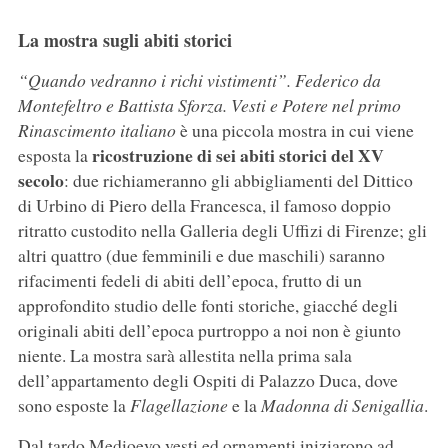
La mostra sugli abiti storici
“Quando vedranno i richi vistimenti”. Federico da
Montefeltro e Battista Sforza. Vesti e Potere nel primo
Rinascimento italiano
è una piccola mostra in cui viene
ricostruzione di sei abiti storici del XV
esposta la
secolo
: due richiameranno gli abbigliamenti del Dittico
di Urbino di Piero della Francesca, il famoso doppio
ritratto custodito nella Galleria degli Uffizi di Firenze; gli
altri quattro (due femminili e due maschili) saranno
rifacimenti fedeli di abiti dell’epoca, frutto di un
approfondito studio delle fonti storiche, giacché degli
originali abiti dell’epoca purtroppo a noi non è giunto
niente. La mostra sarà allestita nella prima sala
dell’appartamento degli Ospiti di Palazzo Duca, dove
sono esposte la
Flagellazione
e la
Madonna di Senigallia
.
Dal tardo Medioevo vesti ed ornamenti iniziarono ad