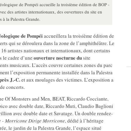
héologique de Pompéi accueille la troisième édition de BOP -
ec des artistes internationaux, des ouvertures du site en
ès à la Palestra Grande.
éologique de Pompéi
accueillera la troisième édition de
ncerts qui se déroulera dans la zone de l’amphithéâtre. Le
6 artistes nationaux et internationaux, dont certains
ouverture nocturne du
ns le cadre d’une
site
nts musicaux. L’accès couvre certaines zones du parc
lement l’exposition permanente installée dans la Palestra
près J.-C.
et aux moulages des victimes. L’exposition a
 de concerts.
s que Of Monsters and Men, BEAT, Riccardo Cocciante,
pico avec double date, Riccardo Muti, Claudio Baglioni
rillion avec double date et Savatage. Un double rendez-
e - Morricone Dirige Morricone
, dédié à l’héritage
e, le jardin de la Palestra Grande, l’espace situé