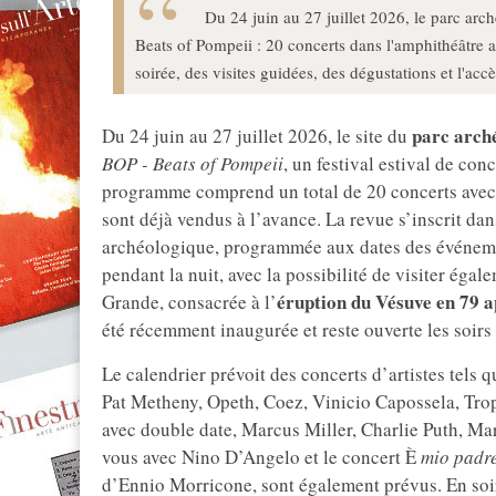
Du 24 juin au 27 juillet 2026, le parc arc
Beats of Pompeii : 20 concerts dans l'amphithéâtre av
soirée, des visites guidées, des dégustations et l'acc
parc arch
Du 24 juin au 27 juillet 2026, le site du
BOP - Beats of Pompeii
, un festival estival de co
programme comprend un total de 20 concerts avec 1
sont déjà vendus à l’avance. La revue s’inscrit da
archéologique, programmée aux dates des événeme
pendant la nuit, avec la possibilité de visiter éga
éruption du Vésuve en 79 a
Grande, consacrée à l’
été récemment inaugurée et reste ouverte les soirs
Le calendrier prévoit des concerts d’artistes tel
Pat Metheny, Opeth, Coez, Vinicio Capossela, Tro
avec double date, Marcus Miller, Charlie Puth, Ma
vous avec Nino D’Angelo et le concert È
mio padr
d’Ennio Morricone, sont également prévus. En soiré