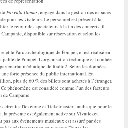
rées de représentation.
n de
Parvula
Domus
, engagé dans la gestion des espaces
ale pour les visiteurs. Le personnel est présent à la
er le retour des spectateurs à la fin des concerts, il
n Campanie, disponible sur réservation et selon les
ure et le Parc archéologique de Pompéi, et est réalisé en
ipalité de Pompéi. L’organisation technique est confiée
 partenariat médiatique de Radio2. Selon les données
e une forte présence du public international. En
llion, plus de 60 % des billets sont achetés à l’étranger,
s. Ce phénomène est considéré comme l’un des facteurs
on de Campanie.
les circuits Ticketone et Ticketmaster, tandis que pour le
e
, la prévente est également active sur Vivaticket.
ent pas aux événements musicaux est assuré par des
ent à la réglementation en vigueur. Toutes les