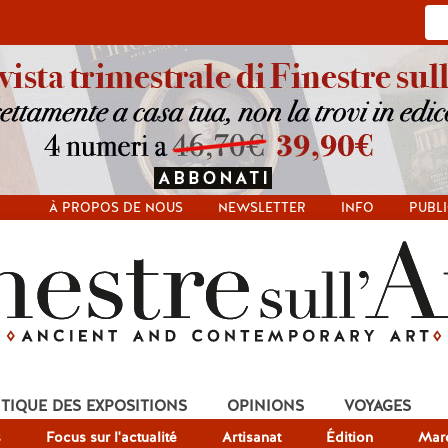
À PROPOS DE NOUS
NEWSLETTER
INFO
PUBLI
ITIQUE DES EXPOSITIONS
OPINIONS
VOYAGES
s
Focus sur l'actualité
Artisanat
Édition
Mar