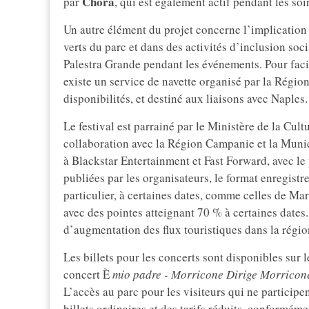
Chora
par
, qui est également actif pendant les soi
Un autre élément du projet concerne l’implicatio
verts du parc et dans des activités d’inclusion soci
Palestra Grande pendant les événements. Pour facilit
existe un service de navette organisé par la Régio
disponibilités, et destiné aux liaisons avec Naples.
Le festival est parrainé par le Ministère de la Cult
collaboration avec la Région Campanie et la Munic
à Blackstar Entertainment et Fast Forward, avec le
publiées par les organisateurs, le format enregistr
particulier, à certaines dates, comme celles de Mari
avec des pointes atteignant 70 % à certaines date
d’augmentation des flux touristiques dans la régi
Les billets pour les concerts sont disponibles sur 
concert È
mio padre - Morricone Dirige Morricon
L’accès au parc pour les visiteurs qui ne particip
billets ordinaires et des tarifs réduits, conformém