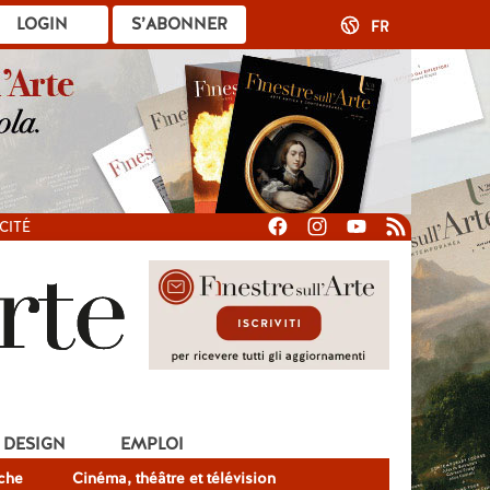
LOGIN
S’ABONNER
FR
CITÉ
DESIGN
EMPLOI
che
Cinéma, théâtre et télévision