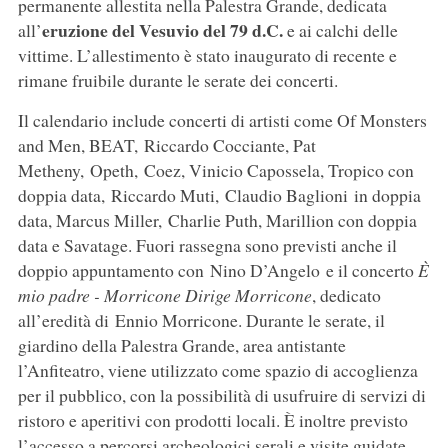
permanente allestita nella Palestra Grande, dedicata
eruzione del Vesuvio del 79 d.C.
all’
e ai calchi delle
vittime. L’allestimento è stato inaugurato di recente e
rimane fruibile durante le serate dei concerti.
Il calendario include concerti di artisti come Of Monsters
and Men, BEAT, Riccardo Cocciante, Pat
Metheny, Opeth, Coez, Vinicio Capossela, Tropico con
doppia data, Riccardo Muti, Claudio Baglioni in doppia
data, Marcus Miller, Charlie Puth, Marillion con doppia
data e Savatage. Fuori rassegna sono previsti anche il
doppio appuntamento con Nino D’Angelo e il concerto
È
mio padre - Morricone Dirige Morricone
, dedicato
all’eredità di Ennio Morricone. Durante le serate, il
giardino della Palestra Grande, area antistante
l’Anfiteatro, viene utilizzato come spazio di accoglienza
per il pubblico, con la possibilità di usufruire di servizi di
ristoro e aperitivi con prodotti locali. È inoltre previsto
l’accesso a percorsi archeologici serali e visite guidate