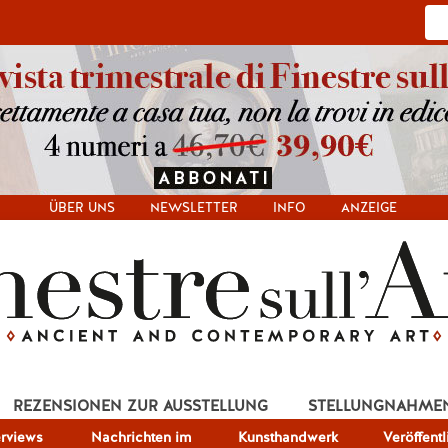
ÜBER UNS
NEWSLETTER
INFO
ANZEIGE
REZENSIONEN ZUR AUSSTELLUNG
STELLUNGNAHME
erviews
Nachrichten im
Kunsthandwerk
Veröffent