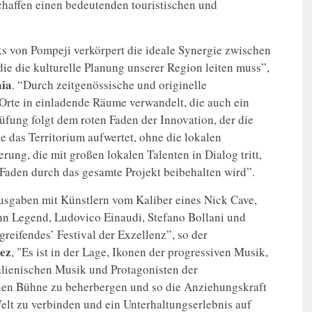
chaffen einen bedeutenden touristischen und
von Pompeji verkörpert die ideale Synergie zwischen
die die kulturelle Planung unserer Region leiten muss”,
aia
. “Durch zeitgenössische und originelle
Orte in einladende Räume verwandelt, die auch ein
fung folgt dem roten Faden der Innovation, der die
ie das Territorium aufwertet, ohne die lokalen
rung, die mit großen lokalen Talenten in Dialog tritt,
 Faden durch das gesamte Projekt beibehalten wird”.
sgaben mit Künstlern vom Kaliber eines Nick Cave,
hn Legend, Ludovico Einaudi, Stefano Bollani und
reifendes’ Festival der Exzellenz”, so der
ez
, "Es ist in der Lage, Ikonen der progressiven Musik,
talienischen Musik und Protagonisten der
chen Bühne zu beherbergen und so die Anziehungskraft
elt zu verbinden und ein Unterhaltungserlebnis auf