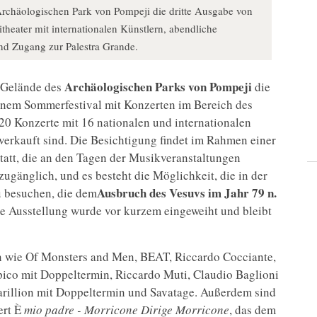
 Archäologischen Park von Pompeji die dritte Ausgabe von
theater mit internationalen Künstlern, abendliche
nd Zugang zur Palestra Grande.
Archäologischen Parks von Pompeji
m Gelände des
die
einem Sommerfestival mit Konzerten im Bereich des
0 Konzerte mit 16 nationalen und internationalen
verkauft sind. Die Besichtigung findet im Rahmen einer
tatt, die an den Tagen der Musikveranstaltungen
 zugänglich, und es besteht die Möglichkeit, die in der
Ausbruch des Vesuvs im Jahr 79 n.
u besuchen, die dem
e Ausstellung wurde vor kurzem eingeweiht und bleibt
 wie Of Monsters and Men, BEAT, Riccardo Cocciante,
pico mit Doppeltermin, Riccardo Muti, Claudio Baglioni
arillion mit Doppeltermin und Savatage. Außerdem sind
ert È
mio padre - Morricone Dirige Morricone
, das dem