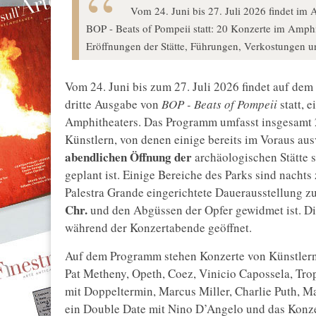
Vom 24. Juni bis 27. Juli 2026 findet im
BOP - Beats of Pompeii statt: 20 Konzerte im Amphi
Eröffnungen der Stätte, Führungen, Verkostungen u
Vom 24. Juni bis zum 27. Juli 2026 findet auf de
dritte Ausgabe von
BOP - Beats of Pompeii
statt, 
Amphitheaters. Das Programm umfasst insgesamt 2
Künstlern, von denen einige bereits im Voraus aus
abendlichen Öffnung der
archäologischen Stätte s
geplant ist. Einige Bereiche des Parks sind nachts
Palestra Grande eingerichtete Dauerausstellung z
Chr.
und den Abgüssen der Opfer gewidmet ist. Di
während der Konzertabende geöffnet.
Auf dem Programm stehen Konzerte von Künstlern
Pat Metheny, Opeth, Coez, Vinicio Capossela, Tro
mit Doppeltermin, Marcus Miller, Charlie Puth, M
ein Double Date mit Nino D’Angelo und das Konz