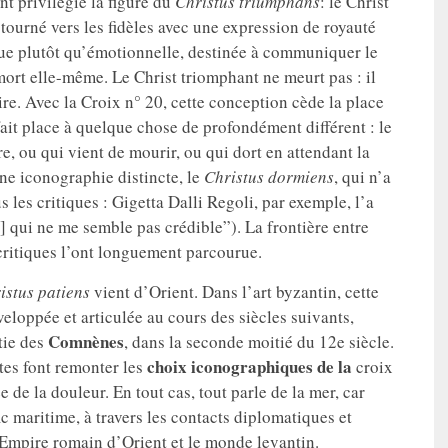
nt privilégié la figure du
Christus triumphans
: le Christ
d tourné vers les fidèles avec une expression de royauté
que plutôt qu’émotionnelle, destinée à communiquer le
mort elle-même. Le Christ triomphant ne meurt pas : il
oire. Avec la Croix n° 20, cette conception cède la place
ait place à quelque chose de profondément différent : le
e, ou qui vient de mourir, ou qui dort en attendant la
une iconographie distincte, le
Christus dormiens
, qui n’a
 les critiques : Gigetta Dalli Regoli, par exemple, l’a
] qui ne me semble pas crédible”). La frontière entre
s critiques l’ont longuement parcourue.
istus patiens
vient d’Orient. Dans l’art byzantin, cette
veloppée et articulée au cours des siècles suivants,
Comnènes
tie des
, dans la seconde moitié du 12e siècle.
choix iconographiques de la
stes font remonter les
croix
de la douleur. En tout cas, tout parle de la mer, car
afic maritime, à travers les contacts diplomatiques et
Empire romain d’Orient et le monde levantin.