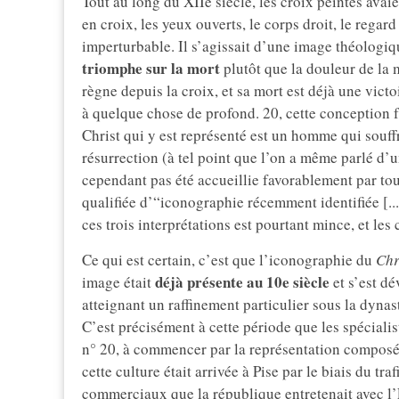
Tout au long du XIIe siècle, les croix peintes avaie
en croix, les yeux ouverts, le corps droit, le regar
imperturbable. Il s’agissait d’une image théologi
triomphe sur la mort
plutôt que la douleur de la 
règne depuis la croix, et sa mort est déjà une vict
à quelque chose de profond. 20, cette conception f
Christ qui y est représenté est un homme qui souffr
résurrection (à tel point que l’on a même parlé d’
cependant pas été accueillie favorablement par tous
qualifiée d’“iconographie récemment identifiée [...
ces trois interprétations est pourtant mince, et le
Ce qui est certain, c’est que l’iconographie du
Chr
déjà présente au 10e siècle
image était
et s’est dé
atteignant un raffinement particulier sous la dynas
C’est précisément à cette période que les spéciali
n° 20, à commencer par la représentation composée 
cette culture était arrivée à Pise par le biais du tr
commerciaux que la république entretenait avec l’