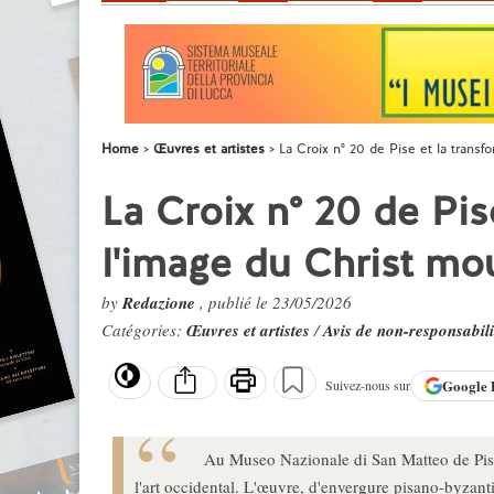
Home
Œuvres et artistes
La Croix n° 20 de Pise et la transf
La Croix n° 20 de Pis
l'image du Christ mou
by
Redazione
, publié le 23/05/2026
Catégories:
Œuvres et artistes
/
Avis de non-responsabili
Google
Suivez-nous sur
Au Museo Nazionale di San Matteo de Pise,
l'art occidental. L'œuvre, d'envergure pisano-byzantin