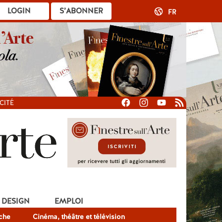
LOGIN
S’ABONNER
FR
CITÉ
DESIGN
EMPLOI
che
Cinéma, théâtre et télévision