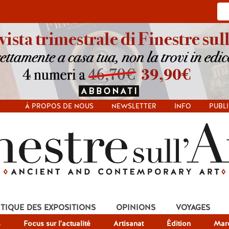
À PROPOS DE NOUS
NEWSLETTER
INFO
PUBLI
ITIQUE DES EXPOSITIONS
OPINIONS
VOYAGES
s
Focus sur l'actualité
Artisanat
Édition
Mar