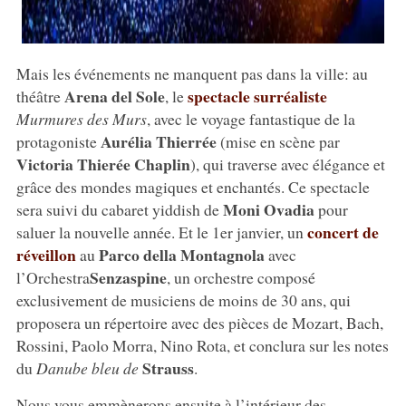
Mais les événements ne manquent pas dans la ville: au
Arena del Sole
spectacle surréaliste
théâtre
, le
Murmures des Murs
, avec le voyage fantastique de la
Aurélia Thierrée
protagoniste
(mise en scène par
Victoria Thierée Chaplin
), qui traverse avec élégance et
grâce des mondes magiques et enchantés. Ce spectacle
Moni Ovadia
sera suivi du cabaret yiddish de
pour
concert de
saluer la nouvelle année. Et le 1er janvier, un
réveillon
Parco della Montagnola
au
avec
Senzaspine
l’Orchestra
, un orchestre composé
exclusivement de musiciens de moins de 30 ans, qui
proposera un répertoire avec des pièces de Mozart, Bach,
Rossini, Paolo Morra, Nino Rota, et conclura sur les notes
Strauss
du
Danube bleu de
.
Nous vous emmènerons ensuite à l’intérieur des