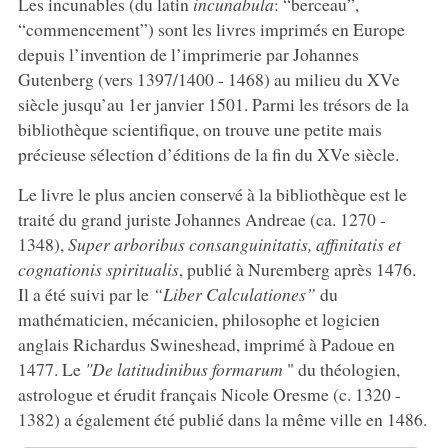
Les incunables (du latin
incunabula
: “berceau”,
“commencement”) sont les livres imprimés en Europe
depuis l’invention de l’imprimerie par Johannes
Gutenberg (vers 1397/1400 - 1468) au milieu du XVe
siècle jusqu’au 1er janvier 1501. Parmi les trésors de la
bibliothèque scientifique, on trouve une petite mais
précieuse sélection d’éditions de la fin du XVe siècle.
Le livre le plus ancien conservé à la bibliothèque est le
traité du grand juriste Johannes Andreae (ca. 1270 -
1348),
Super arboribus consanguinitatis, affinitatis et
cognationis spiritualis
, publié à Nuremberg après 1476.
Il a été suivi par le
“Liber Calculationes”
du
mathématicien, mécanicien, philosophe et logicien
anglais Richardus Swineshead, imprimé à Padoue en
1477. Le
"De latitudinibus formarum
" du théologien,
astrologue et érudit français Nicole Oresme (c. 1320 -
1382) a également été publié dans la même ville en 1486.