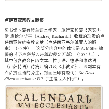
卢萨西亚宗教文献集
图书馆收藏有波兰语言学家、旅行家和藏书家安杰
伊-库恰尔斯基（Andrzej Kucharski）收藏的珍贵的卢
萨西亚传统宗教文献（卢萨西亚塞尔维亚人的版
本）（35 件）。这部分内容中的瑰宝是 A. Möller 编
著的《
下卢萨特人诗篇和教义汇编
》（1574 年），
其中包含教会日历文本、拉丁语、德语和维达语
（卢萨特语）诗篇汇编以及《小教义》。该副本有
卢萨提亚语的旁注，封面压印有题词：
Sic Deus
dilexit mundum ut Fili
（“主爱世人如子”）。