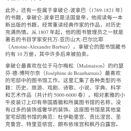
此外，还有一些属于拿破仑-波拿巴（1769-1821 年）
的书籍，拿破仑-波拿巴是法国皇帝，他阅读每一本
新出版的书籍，经常重读经典作家的作品，对历史
充满热情。从 1807 年起，他的图书管理员之一就是
著名的书目学家安托万-亚历山大-巴尔比耶
（Antoine-Alexandre Barbier）。拿破仑的图书馆藏书
约有 10 万册，其中许多后来被拍卖。
拿破仑最喜欢在位于马尔梅松（Malmaison）的约瑟
芬-德-博阿尔奈（Joséphine de Beauharnais）最喜欢
的宅邸中的图书馆工作。这里汇集了各种类型的书
籍：历史、旅游、戏剧、诗歌、小说、字典、科学
和艺术作品（共计约 5000-6000 卷）。相对素雅的小
牛皮装订上印有帝国盾徽和所属图书馆的名称，没
有过多的装饰或奢华的装饰。这座图书馆是其他皇
室宅邸图书馆的典范：杜伊勒里宫、贡比涅宫、圣
克鲁宫、特里亚侬宫、朗布依埃宫和枫丹白露宫。