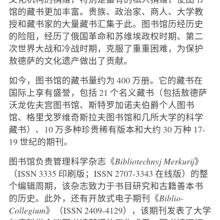
馆的藏书更加丰富。贵族、政治家、商人、大学教
授和藏书家的大量藏书汇集于此。图书馆历经历史
的险阻，经历了俄国革命和苏维埃政权时期、第二
次世界大战和冷战时期，克服了重重困难，为保护
敖德萨的文化遗产做出了贡献。
如今，图书馆的藏书量约为 400 万册。它的藏书在
国际上享有盛誉，包括 21 个名义藏书（包括敖德萨
沃龙佐夫宫图书馆、斯特罗加诺夫伯爵个人图书
馆、格里戈罗维奇斯拉夫图书馆和几所大学的科学
藏书）、10 万多种珍贵稀有版本和大约 30 万种 17-
19 世纪的期刊。
图书馆负责管理科学杂志《
Bibliotechnyj Merkurij
》
（ISSN 3335 印刷版；ISSN 2707-3343 在线版）的整
个编辑周期，该杂志致力于书目研究和古籍善本书
的历史。此外，还有开放式电子期刊《
Biblio-
Collegium
》（ISSN 2409-4129），该期刊发表了大学