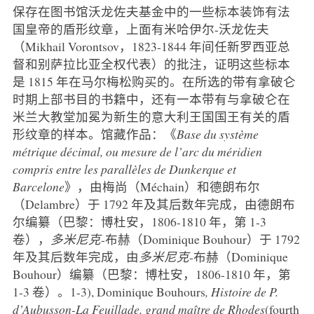
保存在图书馆沃龙佐夫基金中的一些标本装饰有法
国皇帝的盾形纹章，上面有米哈伊尔-沃龙佐夫
（Mikhail Vorontsov，1823-1844 年间任新罗西亚总
督和别萨拉比亚全权代表）的批注，证明这些标本
是 1815 年在马尔梅松购买的。在所选的带有拿破仑
时期上部书目的书籍中，还有一本带有与拿破仑在
米兰大教堂加冕为新生的意大利王国国王有关的盾
形纹章的样本。馆藏作品：《
Base du système
métrique décimal, ou mesure de l’arc du méridien
compris entre les parallèles de Dunkerque et
Barcelone
》，由梅尚（Méchain）和德朗布尔
（Delambre）于 1792 年及其后数年完成，由德朗布
尔编纂（巴黎：博杜安，1806-1810 年，第 1-3
卷），
多米尼克
-布赫（Dominique Bouhour）于 1792
年及其后数年完成，由
多米尼克
-布赫（Dominique
Bouhour）编纂（巴黎：博杜安，1806-1810 年，第
1-3 卷）。1-3), Dominique Bouhours
, Histoire de P.
d’Aubusson-La Feuillade, grand maître de Rhodes
(fourth