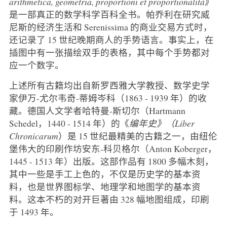
arithmetica, geometria, proportioni et proportionalità
》
是一部真正的数学科学百科全书。帕乔利在研究威
尼斯的经济生活和 Serenissima 的商业交易方式时，
还记录了 15 世纪晚期商人的手势语言。事实上，在
插图中有一张描绘双手的表格，其中每个手势都对
应一个数字。
上述所有古籍均出自新罗西雅大学教授、数学史学
家伊万-尤尔韦奇-蒂姆岑科（1863 - 1939 年）的收
藏。德国人文学者哈特曼-斯切尔（Hartmann
Schedel，1440 - 1514 年）的《
编年史》（Liber
Chronicarum
）是 15 世纪最精美的古籍之一，由纽伦
堡伟大的印刷作坊安东-科贝格尔（Anton Koberger，
1445 - 1513 年）出版。这部作品有 1800 多幅木刻，
其中一些是手工上色的，不仅是历史学的基本资
料，也是世界图标学、地理学和地图学的基本资
料。这本不朽的对开巨著由 328 幅地图组成，印刷
于 1493 年。