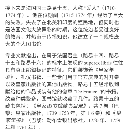
接下来是法国国王路易十五，人称 “爱人”（1710-
1774 年）。他在位期间（1715-1774 年）经历了巨大
的失败，失去了在北美和印度的殖民地，但同时也
是法国文化大放异彩的时期。这位统治者受过良好
的教育，并热衷于传播知识。他建立了一个规模庞
大的个人图书馆。
专业文献指出，在属于法国君主（路易十四、路易
十五和路易十六）的标本上发现的 superex libris 往往
具有真正编辑标记的特征。它们装饰着《皇家年
鉴》、礼仪书籍、一些专门用于官方庆典的对开卷
以及皇家出版社的其他出版物。路易十五经常收到
献给他的作品或装有他的徽章 “De France ”的书籍。
纹章种类繁多，图书馆就收藏了几件。路易十五的
藏书包括：《皇家
图书馆藏书目录》
，共 7 卷（巴
黎：皇家出版社，1739-1753 年，第 1-6 卷）和《
皇
家年鉴》
（巴黎：勒布雷顿出版社，1750 年、1759
年和 1761 年）。