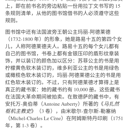
上，即在前书名的旁边粘贴一份用拉丁文书写的 15
条规则清单，从他的图书馆借书的人必须遵守这些
规则。
图书馆中还有法国波旁王朝公主玛丽-阿德莱德
（1732-1800 年）的形象，她是路易十五的第四个女
儿，人称阿德莱德夫人。路易十五的每个女儿都有
自己的图书馆，书卷上都有金银压印的盾形纹章装
饰，并以装订的颜色加以区分：苏菲公主的书是用
柠檬黄色软木装订的，维多利亚公主的书是用绿色
或橄榄色软木装订的，玛丽-阿德莱德公主的书是用
红色软木装订的。不过，只有阿德莱德才算得上是
真正的藏书家：她的藏书约有 10,000 册。这些藏书
在法国大革命期间被拍卖。在敖德萨的藏书中，有
安托万-奥伯蒂（Antoine Auberty）所著的《
马扎然
枢机主教史
》（3 卷），由米歇尔-查尔斯-勒塞纳
（Michel-Charles Le Cène）在阿姆斯特丹印刷（1751
年，第 1-3 卷）。