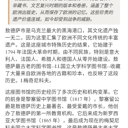
非藏书、文艺复兴时期的版本和卷册，涵盖了整个
欧洲出版史，从而保存了欧洲的记忆。这些珍贵的
遗产价值连城，如今却受到战争的威胁。
敖德萨市是乌克兰最大的黑海港口，其文化遗产独
一无二，因为这里汇集了欧洲不同文化传统的丰富
遗产。这是这座城市特殊历史的结果，它始建于
1794 年法国大革命时期，由不同民族，特别是意大
利人、法国人、希腊人和德国人从零开始建设。敖
德萨最古老的图书馆--I.I.国立大学科学图书馆--收藏
了大量来自欧洲各地的古籍和珍本，也反映了这段
历史。I.梅奇尼科夫。
这座图书馆的历史经历了多次历史和机构变革。它
的前身是黎塞留中学图书馆（1817 年），黎塞留公
爵是敖德萨历史上最著名、最受爱戴的市长，他创
办了敖德萨的第一所教育机构。它后来成为新罗西
亚大学图书馆（1865 年），最后成为现在的梅契尼
科夫国立大学科学图书馆，这是敖德萨最古老大学