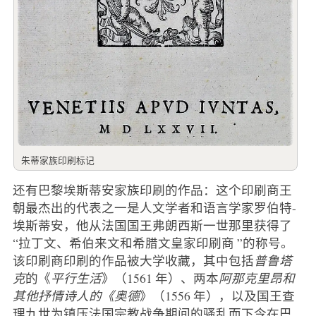
朱蒂家族印刷标记
还有巴黎埃斯蒂安家族印刷的作品：这个印刷商王
朝最杰出的代表之一是人文学者和语言学家罗伯特-
埃斯蒂安，他从法国国王弗朗西斯一世那里获得了
“拉丁文、希伯来文和希腊文皇家印刷商 ”的称号。
该印刷商印刷的作品被大学收藏，其中包括
普鲁塔
克
的《
平行生活
》（1561 年）、两本
阿那克里昂和
其他抒情诗人的《奥德
》（1556 年），以及国王查
理九世为镇压法国宗教战争期间的骚乱而下令在巴