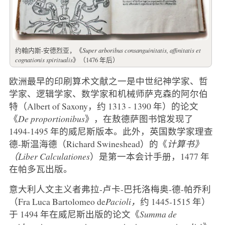
约翰内斯-安德烈亚，《
Super arboribus consanguinitatis, affinitatis et
cognationis spiritualis
》（1476 年后）
欧洲最早的印刷算术文献之一是中世纪神学家、哲
学家、逻辑学家、数学家和机械师萨克森的阿尔伯
特（Albert of Saxony，约 1313 - 1390 年）的论文
《
De proportionibus
》，在敖德萨图书馆发现了
1494-1495 年的威尼斯版本。此外，英国数学家理查
德-斯温海德（Richard Swineshead）的《
计算书》
（Liber Calculationes
）是第一本会计手册，1477 年
在帕多瓦出版。
意大利人文主义者弗拉-卢卡-巴托洛梅奥-德-帕乔利
（Fra Luca Bartolomeo de
Pacioli，
约 1445-1515 年）
于 1494 年在威尼斯出版的论文《
Summa de