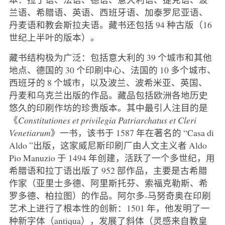
兰语、希腊语、英语、西班牙语、加泰罗尼亚语、
丹麦语和教会斯拉夫语。藏书还包括 94 种古版（16
世纪上半叶的版本）。
藏书结构极为广泛：包括意大利的 39 个城市和其他
地点、德国的 30 个印刷中心、法国的 10 多个城市、
西班牙的 8 个城市，以及波兰、波希米亚、英国、
丹麦和乌克兰出版的作品。藏品包括欧洲各地历史
悠久的印刷作坊的珍贵版本。其中最引人注目的是
《
Constitutiones et privilegia Patriarchatus et Cleri
Venetiarum
》一书，该书于 1587 年在著名的 “Casa di
Aldo ”出版，这家威尼斯印刷厂由人文主义者 Aldo
Pio Manuzio 于 1494 年创建，活跃了一个多世纪，用
希腊语和拉丁语出版了 952 部作品，主要是古希腊
作家（亚里士多德、阿里斯托芬、索福克勒斯、希
罗多德、柏拉图）的作品。阿尔多-马努奇奥在印刷
艺术上进行了根本性的创新：1501 年，他发明了一
种新字体（antiqua），发展了斜体（灵感来自教皇