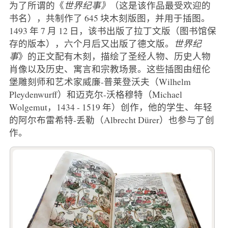
为了所谓的《
世界纪事》
（这是该作品最受欢迎的
书名），共制作了 645 块木刻版图，并用于插图。
1493 年 7 月 12 日，该书出版了拉丁文版（图书馆保
存的版本），六个月后又出版了德文版。
世界纪
事
》的正文配有木刻，描绘了圣经人物、历史人物
肖像以及历史、寓言和宗教场景。这些插图由纽伦
堡雕刻师和艺术家威廉-普莱登沃夫（Wilhelm
Pleydenwurff）和迈克尔-沃格穆特（Michael
Wolgemut，1434 - 1519 年）创作，他的学生、年轻
的阿尔布雷希特-丢勒（Albrecht Dürer）也参与了创
作。