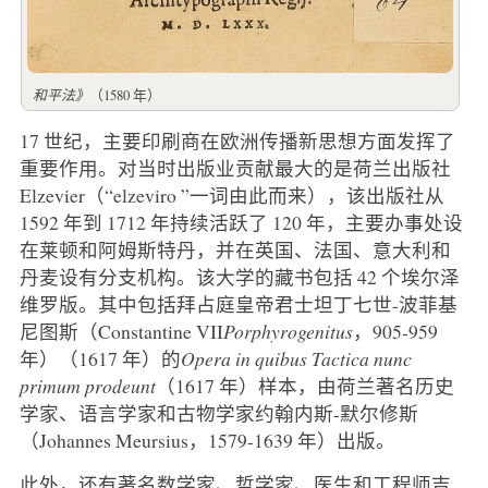
和平法》
（1580 年）
17 世纪，主要印刷商在欧洲传播新思想方面发挥了
重要作用。对当时出版业贡献最大的是荷兰出版社
Elzevier（“elzeviro ”一词由此而来），该出版社从
1592 年到 1712 年持续活跃了 120 年，主要办事处设
在莱顿和阿姆斯特丹，并在英国、法国、意大利和
丹麦设有分支机构。该大学的藏书包括 42 个埃尔泽
维罗版。其中包括拜占庭皇帝君士坦丁七世-波菲基
尼图斯（Constantine VII
Porphyrogenitus
，905-959
年）（1617 年）的
Opera in quibus Tactica nunc
primum prodeunt
（1617 年）样本，由荷兰著名历史
学家、语言学家和古物学家约翰内斯-默尔修斯
（Johannes Meursius，1579-1639 年）出版。
此外，还有著名数学家、哲学家、医生和工程师吉