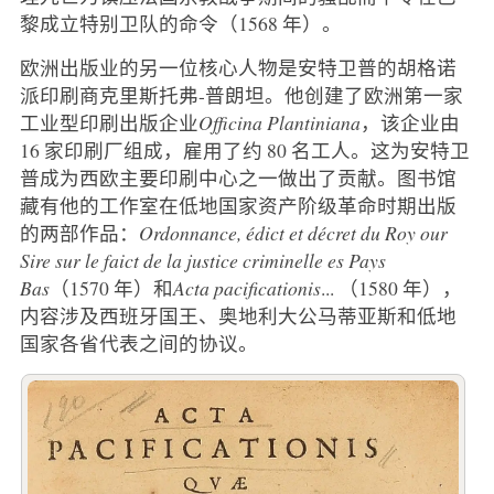
黎成立特别卫队的命令（1568 年）。
欧洲出版业的另一位核心人物是安特卫普的胡格诺
派印刷商克里斯托弗-普朗坦。他创建了欧洲第一家
工业型印刷出版企业
Officina Plantiniana
，该企业由
16 家印刷厂组成，雇用了约 80 名工人。这为安特卫
普成为西欧主要印刷中心之一做出了贡献。图书馆
藏有他的工作室在低地国家资产阶级革命时期出版
的两部作品：
Ordonnance, édict et décret du Roy our
Sire sur le faict de la justice criminelle es Pays
Bas
（1570 年）和
Acta pacificationis
... （1580 年），
内容涉及西班牙国王、奥地利大公马蒂亚斯和低地
国家各省代表之间的协议。