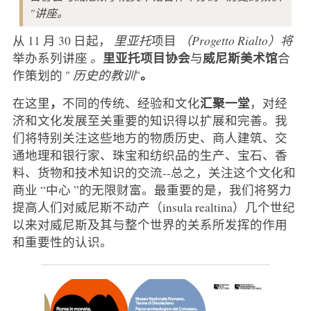
"讲座。
从 11 月 30 日起，
里亚托
项目
（Progetto Rialto）将
里亚托项目协会
威尼斯美术馆
举办系列讲座
。
与
合
。
作策划的 "
历史的教训
"
，
汇聚一堂
在这里
不同的传统、经验和文化
，对经
济和文化发展至关重要的知识得以扩展和完善。我
们将特别关注这些地方的物质历史、商人建筑、交
通地理和银行家、珠宝和纺织品的生产、宝石、香
料、货物和技术知识的交流--总之，关注这个文化和
商业 “中心 ”的无限财富。最重要的是，我们将努力
提高人们对威尼斯不动产（insula realtina）几个世纪
以来对威尼斯及其与整个世界的关系所发挥的作用
和重要性的认识。