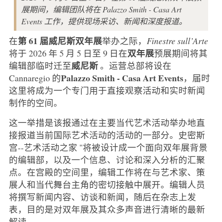
展期间，编辑团队将在 Palazzo Smith - Casa Art
Events 工作，提供现场采访、新闻和深度报道。
第 61 届威尼斯双年展
在
举办之际，
Finestre sull’Arte
双年展
将于 2026 年 5 月 5 日至 9 日在
预展期间将其
威尼斯
编辑部临时迁至
。运营总部将设在
Palazzo Smith -
Casa Art Events
Cannaregio 的
，届时
这里将成为一个专门用于直接观察活动和实时新闻
制作的空间。
这一举措是该报通过在主要当代艺术活动举办地直
接报道当前国际艺术活动的活动的一部分。史密斯
宫--艺术活动之家 "将被设计成一个面向双年展背景
的编辑部，以及一个信息、讨论和深入分析的汇聚
点。在宫殿的空间里，编辑工作将在与艺术家、策
展人和当代舞台主角的密切接触中展开。编辑人员
将撰写新闻内容、访谈和新闻，随后在杂志上发
表，目的是对双年展及其众多声音进行清晰的最新
解读。