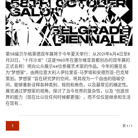
第58届贝尔格莱德双年展将于今年夏天举行：从2021年6月4日至8
月22日，"十月沙龙"（这是1960年在塞尔维亚首都创办的双年展的
正式名称）将向公众展示64位参展艺术家的作品。今年的展览名
为"梦想家"，由两位意大利人伊拉里亚-马罗塔和安德烈亚-巴克琴
策划。梦想家 "旨在研究梦的空间，将其视为一个自由的隐喻空
间，能够重新诠释各种类别、规则和角色，以及最常见的确定性。
展览通过梦想家的视角，探讨了当今世界的复杂性，以及 "创造世
界的能力（现在比以往任何时候都更强），而不仅仅是继承和生活
在现有...
阅读更多...
1
页 1 / 1