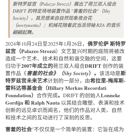
斯特罗兹宫（Palazzo Strozzi）展出了荷兰双人组合
DRIFT 的特定场地装置作品 "害羞的社会"（Shy
Society），其灵感来自自然现象夜合花
（noctynastia）：机械花随着武当派领袖 RZA 的音乐
翩翩起舞。
佛罗伦萨
斯特罗
2024年10月24日至2025年1月26日，
兹宫（Palazzo Strozzi
）文艺复兴时期的庭院将被改
造成一个艺术、技术和自然和谐交融的空间，这要
2007年成立的
DRIFT
归功于
荷兰双人组合
创作的装
）。
斯
置作品《
害羞的社会》（Shy Society
该活动是
特罗兹宫未来艺术
希拉里-梅库斯-
计划的一部分，由
雷科达蒂基金会（Hillary Merkus Recordati
Foundation）
。
Lonneke
合作完成
DRIFT 的创始人
Gordijn 和 Ralph Nauta
以其结合雕塑、表演和技术
创新的远见卓识而闻名，他们的作品对人类、自然
和技术之间的互动进行了深刻的反思。
害羞的社会
"不仅仅是一个简单的装置：它旨在成为