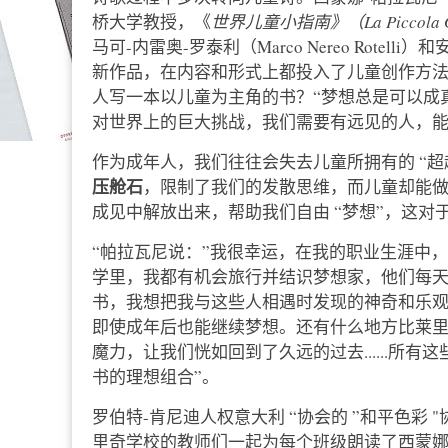
桥大学教授，《
世界儿童小指南》（La Piccola Guid
马可-内雷奥-罗泰利（Marco Nereo Rotelli）
新作品，在内容和形式上都投入了儿童创作方
人写一本以儿童为主角的书？“梦想总是可以成
对世界上的巨大挑战，我们需要有远见的人，能
作为成年人，我们往往会失去儿童所拥有的 “超
压舱石
，限制了我们的发散思维，而儿童却能
成见中解放出来，帮助我们自由 “梦想”，这对于
“帕拉瓦尼说：”我很幸运，在我的职业生涯中
学里，我都有机会旅行并结识梦想家，他们每天
书，我想把我与这些人相遇时发现的神奇和乐
即使成年后也能继续梦想。还有什么地方比莱
魔力，让我们恍如回到了久远的过去......所
书的理想组合”。
罗伯特-肯尼迪人权意大利 “协会的 ”和平色彩 "协会主
里奇学校的教师们一起为每个班级朗读了西蒙