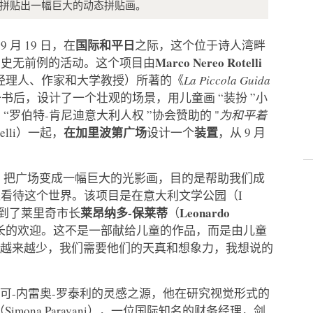
的绘画作品拼贴出一幅巨大的动态拼贴画。
。
国际和平日
9 月 19 日，在
之际，这个位于诗人湾畔
Marco Nereo Rotelli
场史无前例的活动。这个项目由
经理人、作家和大学教授）所著的《
La Piccola Guida
书后，设计了一个壮观的场景，用儿童画 “装扮 ”小
罗伯特-肯尼迪意大利人权 ”协会赞助的 "
为和平着
在加里波第广场
装置
elli）一起，
设计一个
，从 9 月
，把广场变成一幅巨大的光影画，目的是帮助我们成
看待这个世界。该项目是在意大利文学公园（I
莱昂纳多-保莱蒂
Leonardo
的，也得到了莱里奇市长
（
长的欢迎。这不是一部献给儿童的作品，而是由儿童
子越来越少，我们需要他们的天真和想象力，我想说的
可-内雷奥-罗泰利的灵感之源，他在研究视觉形式的
ona Paravani），一位国际知名的财务经理，剑