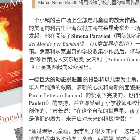
Marco Nereo Rotelli 将用该镇学校儿童
儿童画的放大作品
一个小镇的主广场上全部是
莱里奇
的美丽的利古里亚海滨村庄将在
举办一
Simona Paravani
发起，他在阅读了
（国际知名
del Mondo per Bambini》（儿童世界小指南
）一
镇。罗泰利从莱里奇的学校收集小作品后，将与 “
色
"项目策展人安东尼奥-贾内利（Antonio Giann
19 日星期四起向公众展出。
巨大的动态拼贴画
一幅
的投影将以儿童为主角
年人用纯净的眼睛、清新的心灵和崭新的面貌来
Parchi Letterari Italiani）的赞助下完成
Paoletti
）的支持，并立即受到了小学教师和校
创作的。“市长说：”在这个自私的世界里，孩
是他们的魔力，来开启对未来的积极憧憬！"
“通过观察儿童画，我学到了很多东西”：这是马
诗歌过程中多次转向儿童诗。西蒙娜-帕拉瓦尼（Sim