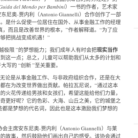
a del Mondo per Bambini
）一书的作者，艺术家
和安东尼奥-贾内利（Antonio Giannelli）合作创作了一部
法。是什么促使一位居住在国外、从事金融工作的经理
真，而且是改善世界的根本，”作者解释道。“为了应
够把挑战变成机遇！”
现实当作
越极限 ”的梦想能力；我们成年人有时会把
做到这一点；总之，儿童可以帮助我们从太多的计划和
大写的 “创新 ”至关重要。
，无论是从事金融工作、与非政府组织合作，还是在大
都在为改变世界做出贡献。帕拉瓦尼说，“通过这本
观的火花传递给男孩和女孩们，希望这能给他们力量，
里奇更好呢？它的色彩、大海、山丘之美，它的城堡之
有这些都是梦想的代名词，因此也是这本激励我们梦想的
席安东尼奥-贾内利（Antonio Giannelli）与莱
娜的故事，然后鼓励他们画出自己的感受。该协会通过