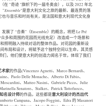
“（在 ”奇迹 "旗帜下的一届冬奥会），以及 2022 年北
，”
Ensemble
"是意大利文化之旅的最新、最连贯的落
它也与音乐和时尚有关，是法国和意大利现代文化身
024）发展了 “合奏”（Ensemble）的概念，将把 Le Pré
于窗户众多和周围的花园而光线充足）改造成一个场景和
计和照明融入持续对话的整体作品。对花园的重新设
房间布局和设计，将赋予这个独特空间以生命，其灵感
大师们，他们使意大利的创造力闻名于世，体现了我们
艺术家
的作品(Vincenzo Agnetti、Marco Bernardi、
ntaine、Paolo Delle Monache、Alberto Di Fabio、
 Moscardini、Matteo Nasini、Gabriele Picco、Julie
arinella Senatore、Stalker、Patrick Tuttofuoco、
际知名设计师
意大利设计的杰出代
的作品，这些都是
berto Campana、Jacopo Foggini、Edra 的 Masanori