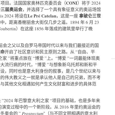
家
CONI
项目。法国国家奥林匹克委员会（
）将于 2024
十三届奥运会
，并选择了一个具有象征意义的奥运场馆
Le Pré Catelan
拿破仑三世
s 2024 将设在
，这是一座
林
中，距离香榭丽舍大街仅几步之遥。1894 年 6 月 23
 Coubertin）在这座 1856 年落成的建筑里举行了晚
代奥运会之父以及自罗马帝国时代以来与我们最接近的国
革命
开启了社区意识和民主原则之路。从 “自由、平
之家 ”将重点放在 “博爱 ”上。“博爱 ”一词最能体现奥
大流行病的时代，“博爱 ”与想象新乌托邦和新和平
建设，同时也是意大利身份的叙事，是几个世纪以来与
动的伟大教义之一就是承认他人是自己的兄弟，而不考
是与其他文化相遇如何产生文化财富和进步的具体范
”2024 年巴黎意大利之家 “项目的基础，也是多年来
的演变过程中的一个新阶段。从 2016 年里约奥运会的
冬奥会的 ”
Prospectum
"（与不同文明相遇的意大利