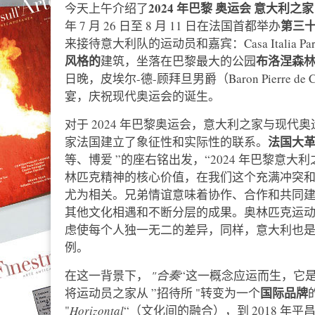
2024 年巴黎
奥运会
意大利之
今天上午介绍了
第三
年 7 月 26 日至 8 月 11 日在法国首都举办
来接待意大利队的运动员和嘉宾：Casa Italia Pari
风格的
布洛涅森
建筑，坐落在巴黎最大的公园
日晚，皮埃尔-德-顾拜旦男爵（Baron Pierre de
宴，庆祝现代奥运会的诞生。
对于 2024 年巴黎奥运会，意大利之家与现
法国大
家法国建立了象征性和实际性的联系。
等、博爱 ”的座右铭出发，“2024 年巴黎意大利
林匹克精神的核心价值，在我们这个充满冲突和
尤为相关。兄弟情谊意味着协作、合作和共同
其他文化相遇和不断分层的成果。奥林匹克运
虑使每个人独一无二的差异，同样，意大利也
例。
在这一背景下，
"合奏
“这一概念应运而生，它是 
国际品牌
将运动员之家从 ”招待所 "转变为一个
"
Horizontal
“（文化间的融合），到 2018 年平昌