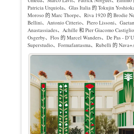
Umeda、Marco Lavit、Patrick Norguet、Ethimo 的 
Patricia Urquiola、Glas Italia 的 Tokujin Yosh
Moroso 的 Marc Thorpe、Riva 1920 的 Bro
Bellini、Antonio Citterio、Piero Lissoni、Gaeta
Anastassiades、Achille 和 Pier Giacomo Castigl
Osgerby、Flos 的 Marcel Wanders、De Pas - D’Ur
Superstudio、Formafantasma、Rubelli 的 Nava+