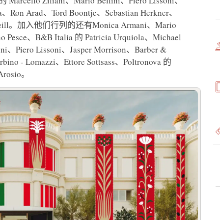
Marcello Ziliani、Mario Bellini、Piero Lissoni、
ioka、Ron Arad、Tord Boontje、Sebastian Herkner、
die Neill。加入他们行列的还有Monica Armani、Mario
no Pesce、B&B Italia 的 Patricia Urquiola、Michael
ioni、Piero Lissoni、Jasper Morrison、Barber &
bino - Lomazzi、Ettore Sottsass、Poltronova 的
Arosio。