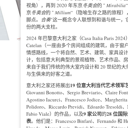
视角），再到 2020 年东京
冬奥会
的 "
Mirabilia
京
冬奥会
的 "
Millium
“（隐喻生存之路的旅程）
脚点。
合奏
"这一概念令人联想到和谐与统一，
份的两大支柱。
2024 年巴黎意大利之家（Casa Italia Paris 2
Catelan（一座由多个房间组成的建筑，由
情感路线，一个将自然、艺术、建筑、家具设
计，包括意大利典型的景观植物、艺术作品、
来自于我们传统的伟大室内设计和 20 世纪的
与生俱来的好客之道。
19 位意大利当代艺术领军
意大利之家还将展出
Giovanni Bonotto、Sergio Breviario、Claire Fo
Agostino Iacurci、Francesco Jodice、Margherita
Polidoro、Riccardo Previdi、Edoardo Tresoldi、M
9 家公司
28 位国
Fabio Viale）的作品，以及
的
表
。他们是：Francesco Binfaré、Fernando 和 Hum