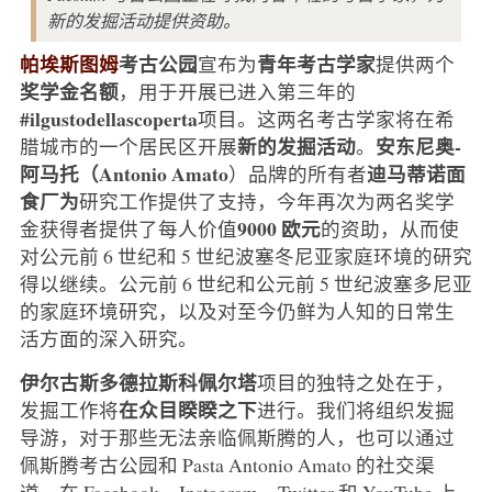
新的发掘活动提供资助。
帕埃斯图姆
考古公园
青年考古学家
宣布为
提供两个
奖学金名额
，用于开展已进入第三年的
#ilgustodellascoperta
项目。这两名考古学家将在希
新的发掘活动
安东尼奥-
腊城市的一个居民区开展
。
阿马托（Antonio Amato
迪马蒂诺面
）品牌的所有者
食厂为
研究工作提供了支持，今年再次为两名奖学
9000 欧元
金获得者提供了每人价值
的资助，从而使
对公元前 6 世纪和 5 世纪波塞冬尼亚家庭环境的研究
得以继续。公元前 6 世纪和公元前 5 世纪波塞多尼亚
的家庭环境研究，以及对至今仍鲜为人知的日常生
活方面的深入研究。
伊尔古斯多德拉斯科佩尔塔
项目的独特之处在于，
在众目睽睽之下
发掘工作将
进行。我们将组织发掘
导游，对于那些无法亲临佩斯腾的人，也可以通过
佩斯腾考古公园和 Pasta Antonio Amato 的社交渠
道，在 Facebook、Instagram、Twitter 和 YouTube 上